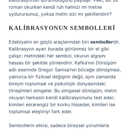
kalibrasyonun sorumluluğunu paylaşır. Peki, siz bir
roman okurken kendi ruh halinizi mi metne
uydurursunuz, yoksa metin sizi mi şekillendirir?
KALIBRASYONUN SEMBOLLERI
Edebiyatın en güçlü araçlarından biri
semboller
dir.
Kalibrasyon ayarı burada görünmez bir el gibi
çalışır; metindeki her sembol, okurun algısını
hassas bir şekilde yönlendirir. Kafka’nın
Dönüşüm
adlı eserinde Gregor Samsa’nın böceğe dönüşmesi,
yalnızca bir fiziksel değişimi değil, aynı zamanda
bireyin toplumsal ve psikolojik dünyasındaki
titreşimleri simgeler. Bu simgesel dönüşüm, metni
okuyan herkesin kendi kalibrasyonunu test eder;
kimileri esrarengiz bir korku hisseder, kimileri ise
toplumsal eleştiriyi fark eder.
Sembollerin etkisi, sadece bireysel yorumlarla