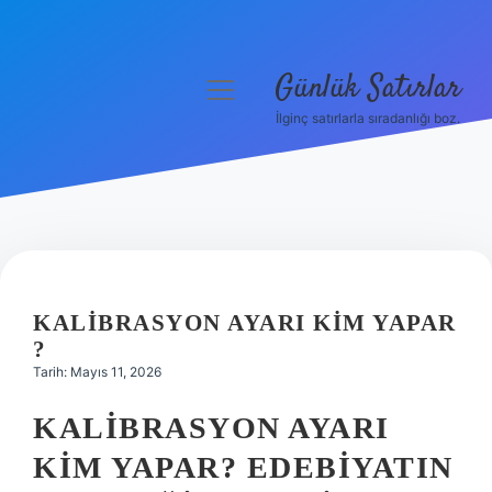
Günlük Satırlar
menüyü
aç
İlginç satırlarla sıradanlığı boz.
Anasayfa
Gizlilik Politikası
Yasal Uyarı
Hakkımızda
KALIBRASYON AYARI KIM YAPAR
?
Tarih: Mayıs 11, 2026
KALIBRASYON AYARI
KIM YAPAR? EDEBIYATIN