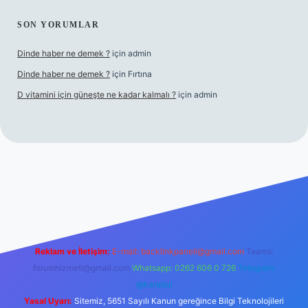
SON YORUMLAR
Dinde haber ne demek ?
için
admin
Dinde haber ne demek ?
için
Fırtına
D vitamini için güneşte ne kadar kalmalı ?
için
admin
iş
Reklam ve İletişim:
E-mail:
backlinkpaneli@gmail.com
Teams:
forumhizmeti@gmail.com
Whatsapp: 0262 606 0 726
Telegram:
@karabul
Yasal Uyarı:
Sitemiz, 5651 Sayılı Kanun gereğince Bilgi Teknolojileri