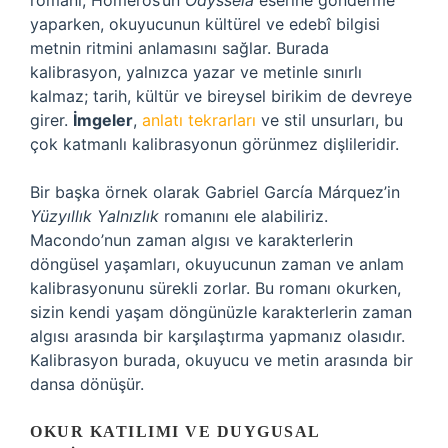
romanı, Homeros’un
Odysseia
eserine gönderme
yaparken, okuyucunun kültürel ve edebî bilgisi
metnin ritmini anlamasını sağlar. Burada
kalibrasyon, yalnızca yazar ve metinle sınırlı
kalmaz; tarih, kültür ve bireysel birikim de devreye
girer.
İmgeler
,
anlatı tekrarları
ve stil unsurları, bu
çok katmanlı kalibrasyonun görünmez dişlileridir.
Bir başka örnek olarak Gabriel García Márquez’in
Yüzyıllık Yalnızlık
romanını ele alabiliriz.
Macondo’nun zaman algısı ve karakterlerin
döngüsel yaşamları, okuyucunun zaman ve anlam
kalibrasyonunu sürekli zorlar. Bu romanı okurken,
sizin kendi yaşam döngünüzle karakterlerin zaman
algısı arasında bir karşılaştırma yapmanız olasıdır.
Kalibrasyon burada, okuyucu ve metin arasında bir
dansa dönüşür.
OKUR KATILIMI VE DUYGUSAL