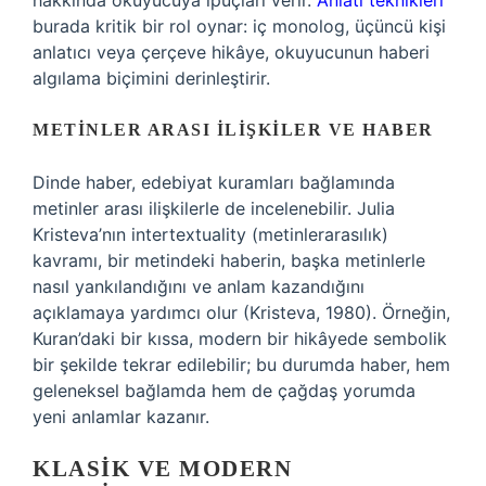
hakkında okuyucuya ipuçları verir.
Anlatı teknikleri
burada kritik bir rol oynar: iç monolog, üçüncü kişi
anlatıcı veya çerçeve hikâye, okuyucunun haberi
algılama biçimini derinleştirir.
METINLER ARASI İLIŞKILER VE HABER
Dinde haber, edebiyat kuramları bağlamında
metinler arası ilişkilerle de incelenebilir. Julia
Kristeva’nın intertextuality (metinlerarasılık)
kavramı, bir metindeki haberin, başka metinlerle
nasıl yankılandığını ve anlam kazandığını
açıklamaya yardımcı olur (Kristeva, 1980). Örneğin,
Kuran’daki bir kıssa, modern bir hikâyede sembolik
bir şekilde tekrar edilebilir; bu durumda haber, hem
geleneksel bağlamda hem de çağdaş yorumda
yeni anlamlar kazanır.
KLASIK VE MODERN