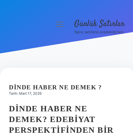
Günlük Satırlar
menüyü
aç
İlginç satırlarla sıradanlığı boz.
Anasayfa
Gizlilik Politikası
Yasal Uyarı
Hakkımızda
DINDE HABER NE DEMEK ?
Tarih: Mart 17, 2026
DINDE HABER NE
DEMEK? EDEBIYAT
PERSPEKTIFINDEN BIR