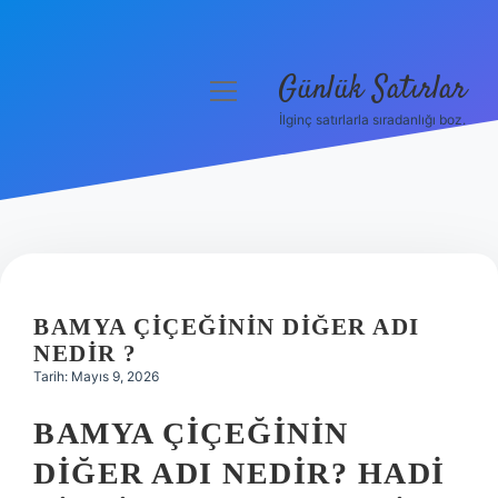
Günlük Satırlar
menüyü
aç
İlginç satırlarla sıradanlığı boz.
Anasayfa
Gizlilik Politikası
Yasal Uyarı
Hakkımızda
BAMYA ÇIÇEĞININ DIĞER ADI
NEDIR ?
Tarih: Mayıs 9, 2026
BAMYA ÇIÇEĞININ
DIĞER ADI NEDIR? HADI