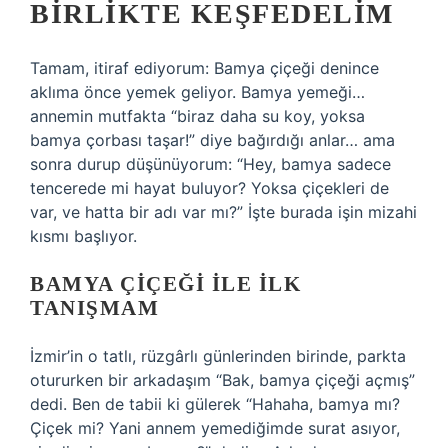
BIRLIKTE KEŞFEDELIM
Tamam, itiraf ediyorum: Bamya çiçeği denince
aklıma önce yemek geliyor. Bamya yemeği…
annemin mutfakta “biraz daha su koy, yoksa
bamya çorbası taşar!” diye bağırdığı anlar… ama
sonra durup düşünüyorum: “Hey, bamya sadece
tencerede mi hayat buluyor? Yoksa çiçekleri de
var, ve hatta bir adı var mı?” İşte burada işin mizahi
kısmı başlıyor.
BAMYA ÇIÇEĞI ILE İLK
TANIŞMAM
İzmir’in o tatlı, rüzgârlı günlerinden birinde, parkta
otururken bir arkadaşım “Bak, bamya çiçeği açmış”
dedi. Ben de tabii ki gülerek “Hahaha, bamya mı?
Çiçek mi? Yani annem yemediğimde surat asıyor,