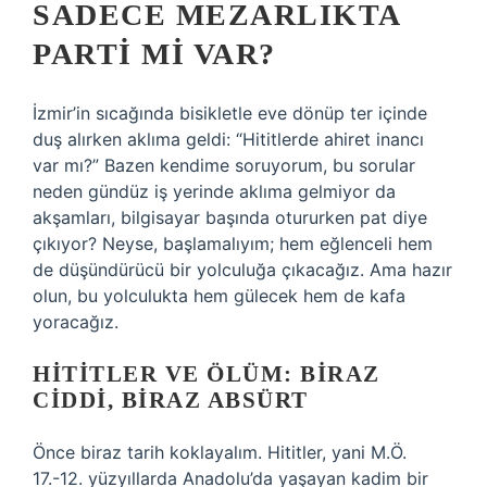
SADECE MEZARLIKTA
PARTI MI VAR?
İzmir’in sıcağında bisikletle eve dönüp ter içinde
duş alırken aklıma geldi: “Hititlerde ahiret inancı
var mı?” Bazen kendime soruyorum, bu sorular
neden gündüz iş yerinde aklıma gelmiyor da
akşamları, bilgisayar başında otururken pat diye
çıkıyor? Neyse, başlamalıyım; hem eğlenceli hem
de düşündürücü bir yolculuğa çıkacağız. Ama hazır
olun, bu yolculukta hem gülecek hem de kafa
yoracağız.
HITITLER VE ÖLÜM: BIRAZ
CIDDI, BIRAZ ABSÜRT
Önce biraz tarih koklayalım. Hititler, yani M.Ö.
17.-12. yüzyıllarda Anadolu’da yaşayan kadim bir