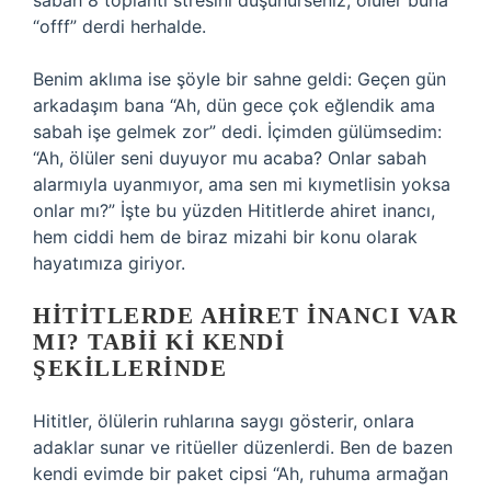
sabah 8 toplantı stresini düşünürseniz, ölüler buna
“offf” derdi herhalde.
Benim aklıma ise şöyle bir sahne geldi: Geçen gün
arkadaşım bana “Ah, dün gece çok eğlendik ama
sabah işe gelmek zor” dedi. İçimden gülümsedim:
“Ah, ölüler seni duyuyor mu acaba? Onlar sabah
alarmıyla uyanmıyor, ama sen mi kıymetlisin yoksa
onlar mı?” İşte bu yüzden Hititlerde ahiret inancı,
hem ciddi hem de biraz mizahi bir konu olarak
hayatımıza giriyor.
HITITLERDE AHIRET İNANCI VAR
MI? TABII KI KENDI
ŞEKILLERINDE
Hititler, ölülerin ruhlarına saygı gösterir, onlara
adaklar sunar ve ritüeller düzenlerdi. Ben de bazen
kendi evimde bir paket cipsi “Ah, ruhuma armağan