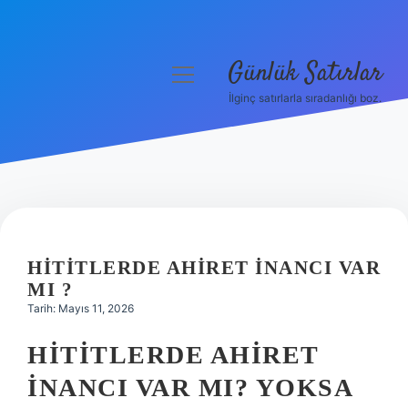
Günlük Satırlar
menüyü
aç
İlginç satırlarla sıradanlığı boz.
Anasayfa
Gizlilik Politikası
Yasal Uyarı
Hakkımızda
HITITLERDE AHIRET INANCI VAR
MI ?
Tarih: Mayıs 11, 2026
HITITLERDE AHIRET
İNANCI VAR MI? YOKSA