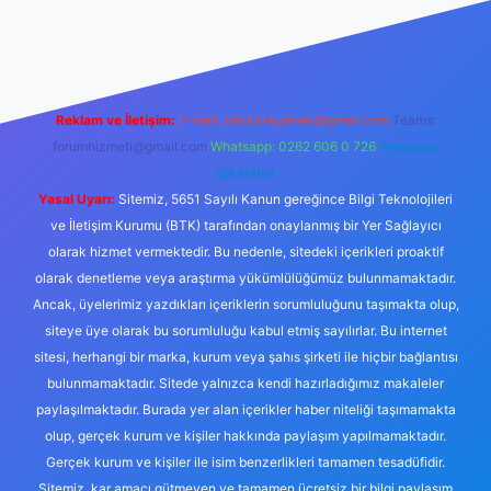
iriş
Reklam ve İletişim:
E-mail:
backlinkpaneli@gmail.com
Teams:
forumhizmeti@gmail.com
Whatsapp: 0262 606 0 726
Telegram:
@karabul
Yasal Uyarı:
Sitemiz, 5651 Sayılı Kanun gereğince Bilgi Teknolojileri
ve İletişim Kurumu (BTK) tarafından onaylanmış bir Yer Sağlayıcı
olarak hizmet vermektedir. Bu nedenle, sitedeki içerikleri proaktif
olarak denetleme veya araştırma yükümlülüğümüz bulunmamaktadır.
Ancak, üyelerimiz yazdıkları içeriklerin sorumluluğunu taşımakta olup,
siteye üye olarak bu sorumluluğu kabul etmiş sayılırlar. Bu internet
sitesi, herhangi bir marka, kurum veya şahıs şirketi ile hiçbir bağlantısı
bulunmamaktadır. Sitede yalnızca kendi hazırladığımız makaleler
paylaşılmaktadır. Burada yer alan içerikler haber niteliği taşımamakta
olup, gerçek kurum ve kişiler hakkında paylaşım yapılmamaktadır.
Gerçek kurum ve kişiler ile isim benzerlikleri tamamen tesadüfidir.
Sitemiz, kar amacı gütmeyen ve tamamen ücretsiz bir bilgi paylaşım