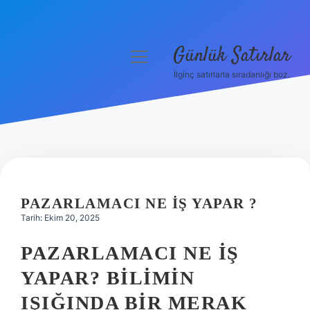
Günlük Satırlar
menüyü
aç
İlginç satırlarla sıradanlığı boz.
Anasayfa
Gizlilik Politikası
Yasal Uyarı
Hakkımızda
PAZARLAMACI NE IŞ YAPAR ?
Tarih: Ekim 20, 2025
PAZARLAMACI NE İŞ
YAPAR? BILIMIN
IŞIĞINDA BIR MERAK