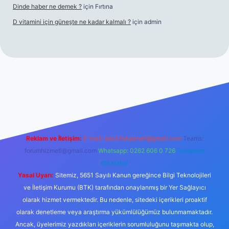
Dinde haber ne demek ?
için
Fırtına
D vitamini için güneşte ne kadar kalmalı ?
için
admin
 giriş
Reklam ve İletişim:
E-mail:
backlinkpaneli@gmail.com
Teams:
forumhizmeti@gmail.com
Whatsapp: 0262 606 0 726
Telegram:
@karabul
Yasal Uyarı:
Sitemiz, 5651 Sayılı Kanun gereğince Bilgi Teknolojileri
ve İletişim Kurumu (BTK) tarafından onaylanmış bir Yer Sağlayıcı
olarak hizmet vermektedir. Bu nedenle, sitedeki içerikleri proaktif
olarak denetleme veya araştırma yükümlülüğümüz bulunmamaktadır.
Ancak, üyelerimiz yazdıkları içeriklerin sorumluluğunu taşımakta olup,