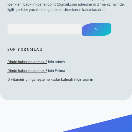
içerikleri,
backlinkpanelicomtr@gmail.com
adresine bildirmeniz halinde,
ilgili içerikler yasal süre içerisinde sitemizden kaldırılacaktır.
Arama
SON YORUMLAR
Dinde haber ne demek ?
için
admin
Dinde haber ne demek ?
için
Fırtına
D vitamini için güneşte ne kadar kalmalı ?
için
admin
ci giriş