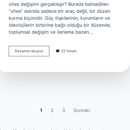
vites değişimi gerçekleşir? Burada bahsedilen
“vites” aslında sadece bir araç değil, bir düzen
kurma biçimidir. Güç ilişkilerinin, kurumların ve
ideolojilerin birbirine bağlı olduğu bir düzende,
toplumsal değişim ve ilerleme bazen…
D
Devamını okuyun
22 Yorum
vitesi
ne
demek
?
YAZI
1
2
3
Sonraki
SAYFALAMASI