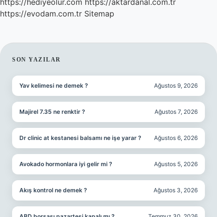
https://hediyeolur.com
https://aktardanal.com.tr
https://evodam.com.tr
Sitemap
SIDEBAR
SON YAZILAR
Yav kelimesi ne demek ?
Ağustos 9, 2026
Majirel 7.35 ne renktir ?
Ağustos 7, 2026
Dr clinic at kestanesi balsamı ne işe yarar ?
Ağustos 6, 2026
Avokado hormonlara iyi gelir mi ?
Ağustos 5, 2026
Akış kontrol ne demek ?
Ağustos 3, 2026
ABD borsası pazartesi kapalı mı ?
Temmuz 30, 2026