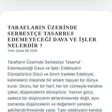
değişmeye
oranına
ne
ad
verilir
?
TARAFLARIN ÜZERINDE
SERBESTÇE TASARRUF
EDEMEYECEĞI DAVA VE IŞLER
NELERDIR ?
Tarih: Şubat 28, 2026
Tarafların Üzerinde Serbestçe Tasarruf
Edemeyeceği Dava ve İşler: Edebiyatın
Dönüştürücü Gücü ve Sınırlı İradeler Edebiyat,
kelimelerin ötesinde bir anlam taşıyan bir dünya
kurar. Okuru, her bir harf, her bir cümleyle kendine
çeker, düşüncelerini dönüştürür. Yazının gücü,
sadece bir düşüncenin aktarılmasında değil, aynı
zamanda düşüncelerin ve değerlerin yeniden
şekillendirilmesinde yatar. Tıpkı edebiyatın kendisi