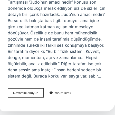
Tartışması “Judo’nun amacı nedir” konusu son
dönemde oldukça merak ediliyor. Biz de sizler için
detaylı bir içerik hazırladık. Judo’nun amacı nedir?
Bu soru ilk bakışta basit gibi duruyor ama içine
girdikçe katman katman açılan bir meseleye
dönüşüyor. Özellikle de bunu hem mühendislik
gözüyle hem de insani tarafımla düşündüğümde,
zihnimde sürekli iki farklı ses konuşmaya başlıyor.
Bir tarafım diyor ki: “Bu bir fizik sistemi. Kuvvet,
denge, momentum, açı ve zamanlama… Hepsi
ölçülebilir, analiz edilebilir.” Diğer tarafım ise çok
daha sessiz ama inatçı: “İnsan bedeni sadece bir
sistem değil. Burada korku var, saygı var, sabır…
Judo’nun
Devamını okuyun
Yorum Bırak
amacı
nedir
?