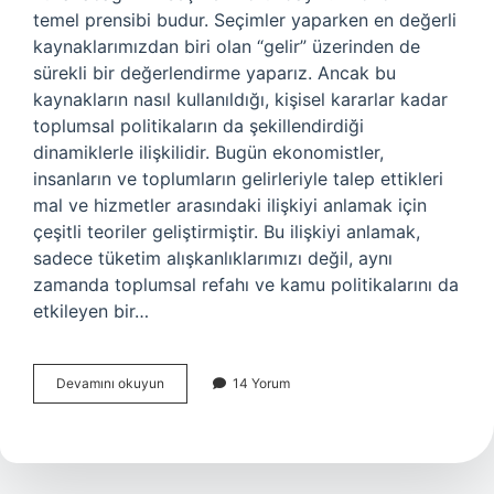
temel prensibi budur. Seçimler yaparken en değerli
kaynaklarımızdan biri olan “gelir” üzerinden de
sürekli bir değerlendirme yaparız. Ancak bu
kaynakların nasıl kullanıldığı, kişisel kararlar kadar
toplumsal politikaların da şekillendirdiği
dinamiklerle ilişkilidir. Bugün ekonomistler,
insanların ve toplumların gelirleriyle talep ettikleri
mal ve hizmetler arasındaki ilişkiyi anlamak için
çeşitli teoriler geliştirmiştir. Bu ilişkiyi anlamak,
sadece tüketim alışkanlıklarımızı değil, aynı
zamanda toplumsal refahı ve kamu politikalarını da
etkileyen bir…
Bir
Devamını okuyun
14 Yorum
maldan
talep
edilen
miktarın
gelirdeki