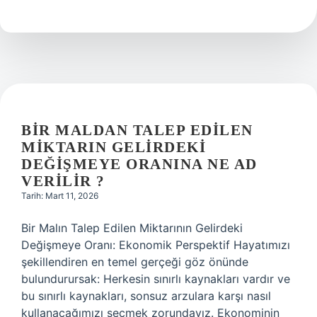
ünlü
insanları
kimlerdir
?
BIR MALDAN TALEP EDILEN
MIKTARIN GELIRDEKI
DEĞIŞMEYE ORANINA NE AD
VERILIR ?
Tarih: Mart 11, 2026
Bir Malın Talep Edilen Miktarının Gelirdeki
Değişmeye Oranı: Ekonomik Perspektif Hayatımızı
şekillendiren en temel gerçeği göz önünde
bulundurursak: Herkesin sınırlı kaynakları vardır ve
bu sınırlı kaynakları, sonsuz arzulara karşı nasıl
kullanacağımızı seçmek zorundayız. Ekonominin