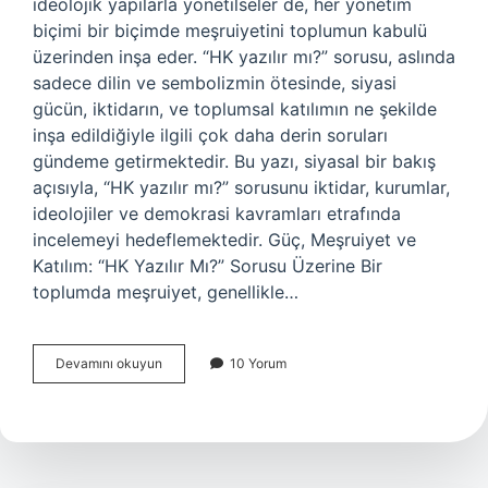
ideolojik yapılarla yönetilseler de, her yönetim
biçimi bir biçimde meşruiyetini toplumun kabulü
üzerinden inşa eder. “HK yazılır mı?” sorusu, aslında
sadece dilin ve sembolizmin ötesinde, siyasi
gücün, iktidarın, ve toplumsal katılımın ne şekilde
inşa edildiğiyle ilgili çok daha derin soruları
gündeme getirmektedir. Bu yazı, siyasal bir bakış
açısıyla, “HK yazılır mı?” sorusunu iktidar, kurumlar,
ideolojiler ve demokrasi kavramları etrafında
incelemeyi hedeflemektedir. Güç, Meşruiyet ve
Katılım: “HK Yazılır Mı?” Sorusu Üzerine Bir
toplumda meşruiyet, genellikle…
HK
Devamını okuyun
10 Yorum
yazılır
mı
?