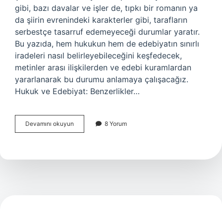
gibi, bazı davalar ve işler de, tıpkı bir romanın ya
da şiirin evrenindeki karakterler gibi, tarafların
serbestçe tasarruf edemeyeceği durumlar yaratır.
Bu yazıda, hem hukukun hem de edebiyatın sınırlı
iradeleri nasıl belirleyebileceğini keşfedecek,
metinler arası ilişkilerden ve edebi kuramlardan
yararlanarak bu durumu anlamaya çalışacağız.
Hukuk ve Edebiyat: Benzerlikler…
Tarafların
Devamını okuyun
8 Yorum
üzerinde
serbestçe
tasarruf
edemeyeceği
dava
ve
işler
nelerdir
?