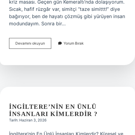
kriz masası. Geçen gün Kemeraltı’nda dolaşıyorum.
Sıcak, hafif rüzgâr var, simitçi “taze simittt!” diye
bağırıyor, ben de hayatı çözmüş gibi yürüyen insan
modundayım. Sonra bir…
İskonto
Devamını okuyun
Yorum Bırak
nasıl
yapılır
?
İNGILTERE’NIN EN ÜNLÜ
INSANLARI KIMLERDIR ?
Tarih: Haziran 3, 2026
İngiltere’nin En Ünlü İnsanları Kimlerdir? Küresel ve