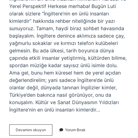
Yerel Perspektif Herkese merhaba! Bugün Luti
olarak sizlere “İngiltere’nin en ünlü insanları
kimlerdir” hakkında rehber niteliğinde bir yazı
sunuyoruz. Tamam, haydi biraz sohbet havasında
başlayalım. İngiltere denince aklımıza sadece çay,
yağmurlu sokaklar ve kırmızı telefon kulübeleri
gelmesin. Bu ada ülkesi, tarih boyunca dünya
çapında etkili insanlar yetiştirmiş, kültürden bilime,
spordan müziğe kadar sayısız ünlü isimle dolu.
Ama gel, bunu hem küresel hem de yerel açıdan
değerlendirelim; yani sadece İngiltere’de ünlü
olanlar değil, dünyada tanınan İngilizler kimler,
Türkiye’den bakınca nasıl görünüyor, onu da
konuşalım. Kültür ve Sanat Dünyasının Yıldızları
İngiltere’nin en ünlü insanları kimlerdir…
İngiltere’nin
Devamını okuyun
Yorum Bırak
en