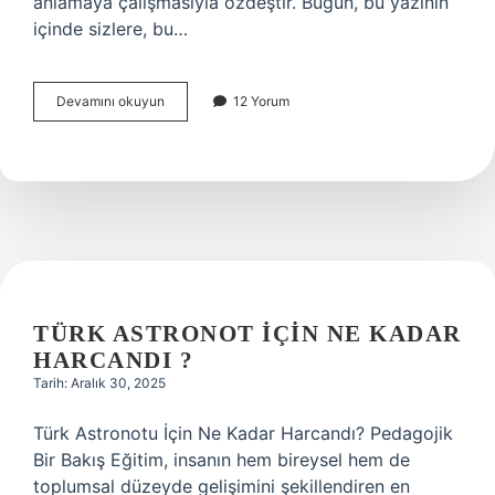
anlamaya çalışmasıyla özdeştir. Bugün, bu yazının
içinde sizlere, bu…
Bir
Devamını okuyun
12 Yorum
şişe
aşk
kim
söylüyor
?
TÜRK ASTRONOT IÇIN NE KADAR
HARCANDI ?
Tarih: Aralık 30, 2025
Türk Astronotu İçin Ne Kadar Harcandı? Pedagojik
Bir Bakış Eğitim, insanın hem bireysel hem de
toplumsal düzeyde gelişimini şekillendiren en