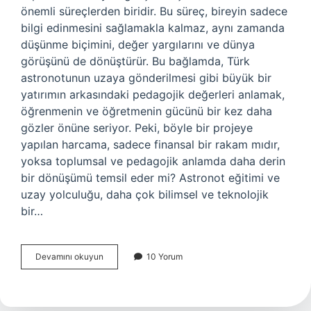
önemli süreçlerden biridir. Bu süreç, bireyin sadece
bilgi edinmesini sağlamakla kalmaz, aynı zamanda
düşünme biçimini, değer yargılarını ve dünya
görüşünü de dönüştürür. Bu bağlamda, Türk
astronotunun uzaya gönderilmesi gibi büyük bir
yatırımın arkasındaki pedagojik değerleri anlamak,
öğrenmenin ve öğretmenin gücünü bir kez daha
gözler önüne seriyor. Peki, böyle bir projeye
yapılan harcama, sadece finansal bir rakam mıdır,
yoksa toplumsal ve pedagojik anlamda daha derin
bir dönüşümü temsil eder mi? Astronot eğitimi ve
uzay yolculuğu, daha çok bilimsel ve teknolojik
bir…
Türk
Devamını okuyun
10 Yorum
astronot
için
ne
kadar