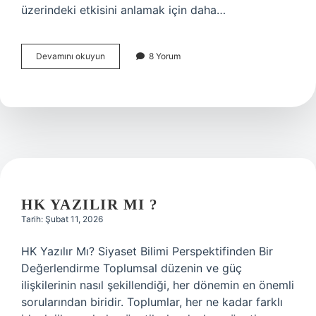
üzerindeki etkisini anlamak için daha…
Sabahattin
Devamını okuyun
8 Yorum
ismi
Türkiye’de
kaç
kişide
var
?
HK YAZILIR MI ?
Tarih: Şubat 11, 2026
HK Yazılır Mı? Siyaset Bilimi Perspektifinden Bir
Değerlendirme Toplumsal düzenin ve güç
ilişkilerinin nasıl şekillendiği, her dönemin en önemli
sorularından biridir. Toplumlar, her ne kadar farklı