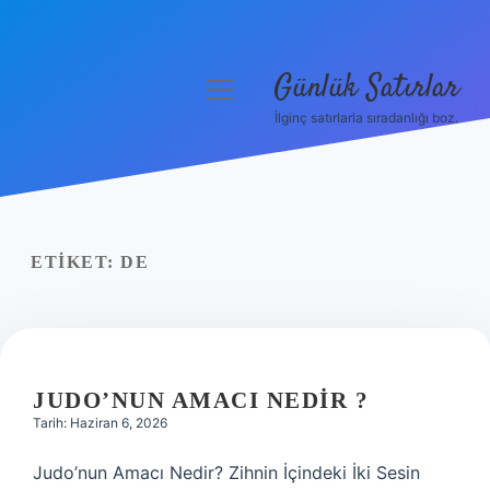
Günlük Satırlar
menüyü
aç
İlginç satırlarla sıradanlığı boz.
Anasayfa
Gizlilik Politikası
Yasal Uyarı
ETIKET:
DE
Hakkımızda
JUDO’NUN AMACI NEDIR ?
Tarih: Haziran 6, 2026
Judo’nun Amacı Nedir? Zihnin İçindeki İki Sesin