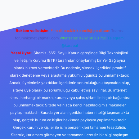
iriş
Reklam ve İletişim:
E-mail:
backlinkpaneli@gmail.com
Teams:
forumhizmeti@gmail.com
Whatsapp: 0262 606 0 726
Telegram:
@karabul
Yasal Uyarı:
Sitemiz, 5651 Sayılı Kanun gereğince Bilgi Teknolojileri
ve İletişim Kurumu (BTK) tarafından onaylanmış bir Yer Sağlayıcı
olarak hizmet vermektedir. Bu nedenle, sitedeki içerikleri proaktif
olarak denetleme veya araştırma yükümlülüğümüz bulunmamaktadır.
Ancak, üyelerimiz yazdıkları içeriklerin sorumluluğunu taşımakta olup,
siteye üye olarak bu sorumluluğu kabul etmiş sayılırlar. Bu internet
sitesi, herhangi bir marka, kurum veya şahıs şirketi ile hiçbir bağlantısı
bulunmamaktadır. Sitede yalnızca kendi hazırladığımız makaleler
paylaşılmaktadır. Burada yer alan içerikler haber niteliği taşımamakta
olup, gerçek kurum ve kişiler hakkında paylaşım yapılmamaktadır.
Gerçek kurum ve kişiler ile isim benzerlikleri tamamen tesadüfidir.
Sitemiz, kar amacı gütmeyen ve tamamen ücretsiz bir bilgi paylaşım