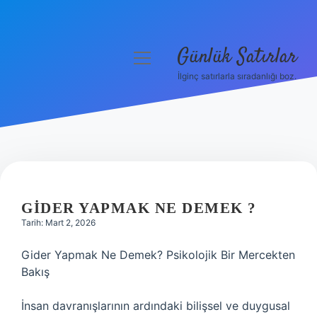
Günlük Satırlar
menüyü
aç
İlginç satırlarla sıradanlığı boz.
Anasayfa
Gizlilik Politikası
Yasal Uyarı
Hakkımızda
GIDER YAPMAK NE DEMEK ?
Tarih: Mart 2, 2026
Gider Yapmak Ne Demek? Psikolojik Bir Mercekten
Bakış
İnsan davranışlarının ardındaki bilişsel ve duygusal