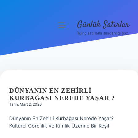
Günlük Satırlar
menüyü
aç
İlginç satırlarla sıradanlığı boz.
Anasayfa
Gizlilik Politikası
Yasal Uyarı
Hakkımızda
DÜNYANIN EN ZEHIRLI
KURBAĞASI NEREDE YAŞAR ?
Tarih: Mart 2, 2026
Dünyanın En Zehirli Kurbağası Nerede Yaşar?
Kültürel Görelilik ve Kimlik Üzerine Bir Keşif