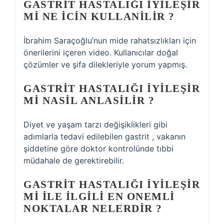
GASTRIT HASTALIĞI IYILEŞIR
MI NE ICIN KULLANILIR ?
İbrahim Saraçoğlu’nun mide rahatsızlıkları için
önerilerini içeren video. Kullanıcılar doğal
çözümler ve şifa dilekleriyle yorum yapmış.
GASTRIT HASTALIĞI IYILEŞIR
MI NASIL ANLASILIR ?
Diyet ve yaşam tarzı değişiklikleri gibi
adımlarla tedavi edilebilen gastrit , vakanın
şiddetine göre doktor kontrolünde tıbbi
müdahale de gerektirebilir.
GASTRIT HASTALIĞI IYILEŞIR
MI ILE ILGILI EN ONEMLI
NOKTALAR NELERDIR ?