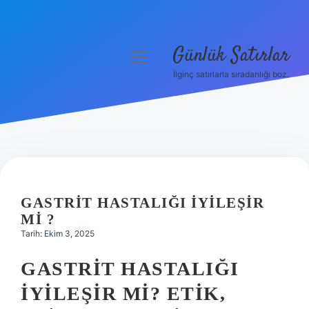
Günlük Satırlar
menüyü
aç
İlginç satırlarla sıradanlığı boz.
Anasayfa
Gizlilik Politikası
Yasal Uyarı
Hakkımızda
GASTRIT HASTALIĞI IYILEŞIR
MI ?
Tarih: Ekim 3, 2025
GASTRIT HASTALIĞI
İYILEŞIR MI? ETIK,