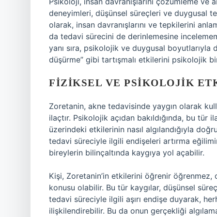
Psikoloji, insan davranışlarını çözümleme ve a
deneyimleri, düşünsel süreçleri ve duygusal tep
olarak, insan davranışlarını ve tepkilerini anla
da tedavi sürecini de derinlemesine incelememiz 
yanı sıra, psikolojik ve duygusal boyutlarıyla 
düşürme” gibi tartışmalı etkilerini psikolojik b
FIZIKSEL VE PSIKOLOJIK ET
Zoretanin, akne tedavisinde yaygın olarak kul
ilaçtır. Psikolojik açıdan bakıldığında, bu tür il
üzerindeki etkilerinin nasıl algılandığıyla doğrud
tedavi süreciyle ilgili endişeleri artırma eğili
bireylerin bilinçaltında kaygıya yol açabilir.
Kişi, Zoretanin’in etkilerini öğrenir öğrenmez
konusu olabilir. Bu tür kaygılar, düşünsel süreçle
tedavi süreciyle ilgili aşırı endişe duyarak, herh
ilişkilendirebilir. Bu da onun gerçekliği algıla