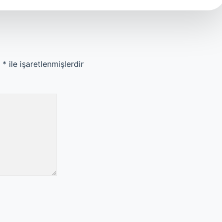
r
*
ile işaretlenmişlerdir