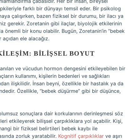
nlamlandırma çabasıdır. Her bir insan, bireysel
kileriyle farklı bir dünyayı temsil eder. Bir psikolog
maya çalışırken, bazen fiziksel bir durumu, bir ilacı ya
gerekir. Zoretanin gibi ilaçlar, biyolojik etkilerinin
da önemli bir konu olabilir. Bugün, Zoretanin’in “bebek
ir açıdan ele alacağız.
KILEŞIM: BILIŞSEL BOYUT
lanılan ve vücudun hormon dengesini etkileyebilen bir
açların kullanımı, kişilerin bedenleri ve sağlıkları
an ilişkilidir. İnsan beyni, özellikle bir hastalık ya da
mindedir. Özellikle, “bebek düşürme” gibi bir düşünce,
, olumsuz sonuçlara dair korkularının derinleşmesi söz
ri etkileyerek bilişsel çarpıklıklara yol açabilir. Kişi,
angi bir fiziksel belirtileri bebek kaybı ile
masında zorluk yaratabilir.
Kognitif çarpıklıklar
ve aşırı