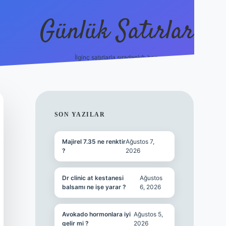
Günlük Satırlar
İlginç satırlarla sıradanlığı boz.
betci giriş
SIDEBAR
SON YAZILAR
Majirel 7.35 ne renktir
Ağustos 7,
?
2026
Dr clinic at kestanesi
Ağustos
balsamı ne işe yarar ?
6, 2026
Avokado hormonlara iyi
Ağustos 5,
gelir mi ?
2026