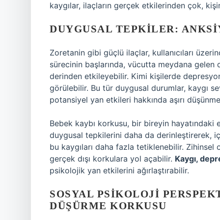
kaygılar, ilaçların gerçek etkilerinden çok, kişi
DUYGUSAL TEPKILER: ANKSI
Zoretanin gibi güçlü ilaçlar, kullanıcıları üzeri
sürecinin başlarında, vücutta meydana gelen d
derinden etkileyebilir. Kimi kişilerde depresy
görülebilir. Bu tür duygusal durumlar, kaygı sev
potansiyel yan etkileri hakkında aşırı düşünme 
Bebek kaybı korkusu, bir bireyin hayatındaki en
duygusal tepkilerini daha da derinleştirerek, iç
bu kaygıları daha fazla tetiklenebilir. Zihins
gerçek dışı korkulara yol açabilir.
Kaygı, depr
psikolojik yan etkilerini ağırlaştırabilir.
SOSYAL PSIKOLOJI PERSPEK
DÜŞÜRME KORKUSU