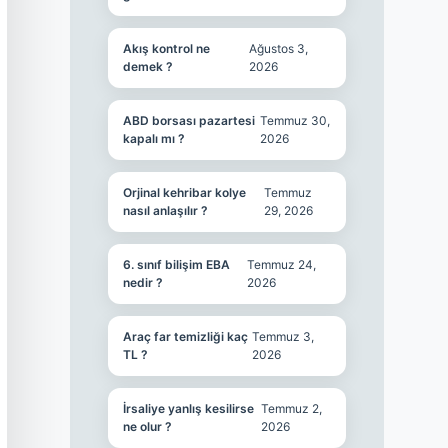
Akış kontrol ne
Ağustos 3,
demek ?
2026
ABD borsası pazartesi
Temmuz 30,
kapalı mı ?
2026
Orjinal kehribar kolye
Temmuz
nasıl anlaşılır ?
29, 2026
6. sınıf bilişim EBA
Temmuz 24,
nedir ?
2026
Araç far temizliği kaç
Temmuz 3,
TL ?
2026
İrsaliye yanlış kesilirse
Temmuz 2,
ne olur ?
2026