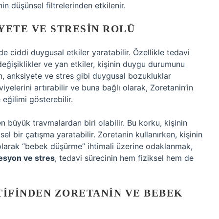
nin düşünsel filtrelerinden etkilenir.
YETE VE STRESIN ROLÜ
nde ciddi duygusal etkiler yaratabilir. Özellikle tedavi
eğişiklikler ve yan etkiler, kişinin duygu durumunu
on, anksiyete ve stres gibi duygusal bozukluklar
iyelerini artırabilir ve buna bağlı olarak, Zoretanin’in
eğilimi gösterebilir.
 büyük travmalardan biri olabilir. Bu korku, kişinin
sel bir çatışma yaratabilir. Zoretanin kullanırken, kişinin
el olarak “bebek düşürme” ihtimali üzerine odaklanmak,
esyon ve stres
, tedavi sürecinin hem fiziksel hem de
TIFINDEN ZORETANIN VE BEBEK