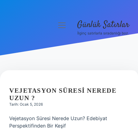
Günlük Satırlar
menüyü
aç
İlginç satırlarla sıradanlığı boz.
Anasayfa
Gizlilik Politikası
Yasal Uyarı
Hakkımızda
VEJETASYON SÜRESI NEREDE
UZUN ?
Tarih: Ocak 5, 2026
Vejetasyon Süresi Nerede Uzun? Edebiyat
Perspektifinden Bir Keşif