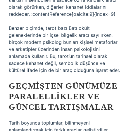
kartların sembollerini sadece öz farkındalık aracı
olarak görürken, diğerleri kehanet iddialarını
reddeder. :contentReference[oaicite:9]{index=9}
Benzer biçimde, tarot bazı Batı okült
geleneklerinde bir içsel bilgelik aracı sayılırken,
birçok modern psikolog bunları kişisel metaforlar
ve arketipler üzerinden insan psikolojisini
anlamada kullanır. Bu, tarot’un tarihsel olarak
sadece kehanet değil, sembolik düşünce ve
kültürel ifade için de bir araç olduğuna işaret eder.
GEÇMIŞTEN GÜNÜMÜZE
PARALELLIKLER VE
GÜNCEL TARTIŞMALAR
Tarih boyunca toplumlar, bilinmeyeni
anlamlandırmak için farklı araçlar geliştirdiler.