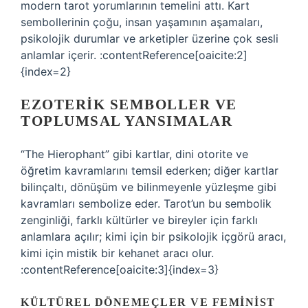
modern tarot yorumlarının temelini attı. Kart
sembollerinin çoğu, insan yaşamının aşamaları,
psikolojik durumlar ve arketipler üzerine çok sesli
anlamlar içerir. :contentReference[oaicite:2]
{index=2}
EZOTERIK SEMBOLLER VE
TOPLUMSAL YANSIMALAR
“The Hierophant” gibi kartlar, dini otorite ve
öğretim kavramlarını temsil ederken; diğer kartlar
bilinçaltı, dönüşüm ve bilinmeyenle yüzleşme gibi
kavramları sembolize eder. Tarot’un bu sembolik
zenginliği, farklı kültürler ve bireyler için farklı
anlamlara açılır; kimi için bir psikolojik içgörü aracı,
kimi için mistik bir kehanet aracı olur.
:contentReference[oaicite:3]{index=3}
KÜLTÜREL DÖNEMEÇLER VE FEMINIST