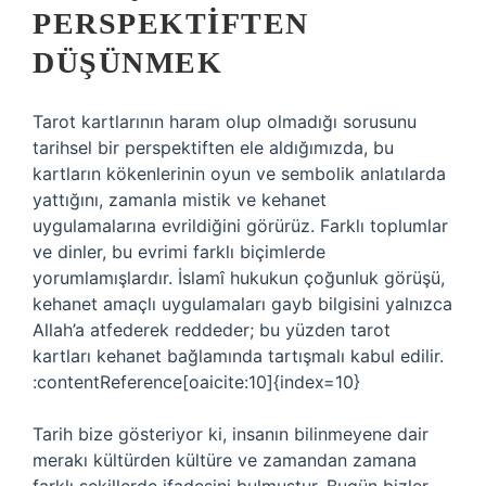
PERSPEKTIFTEN
DÜŞÜNMEK
Tarot kartlarının haram olup olmadığı sorusunu
tarihsel bir perspektiften ele aldığımızda, bu
kartların kökenlerinin oyun ve sembolik anlatılarda
yattığını, zamanla mistik ve kehanet
uygulamalarına evrildiğini görürüz. Farklı toplumlar
ve dinler, bu evrimi farklı biçimlerde
yorumlamışlardır. İslamî hukukun çoğunluk görüşü,
kehanet amaçlı uygulamaları gayb bilgisini yalnızca
Allah’a atfederek reddeder; bu yüzden tarot
kartları kehanet bağlamında tartışmalı kabul edilir.
:contentReference[oaicite:10]{index=10}
Tarih bize gösteriyor ki, insanın bilinmeyene dair
merakı kültürden kültüre ve zamandan zamana