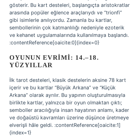
gösterir. Bu kart desteleri, başlangıçta aristokratlar
arasında popüler eğlence araçlarıydı ve “trionfi”
gibi isimlerle anılıyordu. Zamanla bu kartlar,
sembollerinin çok katmanlılığı nedeniyle ezoterik
ve kehanet uygulamalarında kullanılmaya başlandı.
:contentReference[oaicite:0]{index=0}
OYUNUN EVRIMI: 14.–18.
YÜZYILLAR
İlk tarot desteleri, klasik destelerin aksine 78 kart
içerir ve bu kartlar “Büyük Arkana” ve “Küçük
Arkana” olarak ayrılır. Bu yapının oluşturulmasıyla
birlikte kartlar, yalnızca bir oyun olmaktan çıktı;
semboller aracılığıyla insan hayatının anlamı, kader
ve doğaüstü kavramları üzerine düşünce üretmeye
elverişli hâle geldi. :contentReference[oaicite:1]
{index=1}