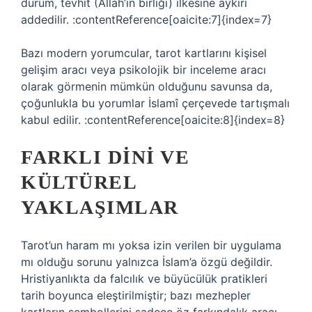
durum, tevhit (Allah’ın birliği) ilkesine aykırı
addedilir. :contentReference[oaicite:7]{index=7}
Bazı modern yorumcular, tarot kartlarını kişisel
gelişim aracı veya psikolojik bir inceleme aracı
olarak görmenin mümkün olduğunu savunsa da,
çoğunlukla bu yorumlar İslamî çerçevede tartışmalı
kabul edilir. :contentReference[oaicite:8]{index=8}
FARKLI DINI VE
KÜLTÜREL
YAKLAŞIMLAR
Tarot’un haram mı yoksa izin verilen bir uygulama
mı olduğu sorunu yalnızca İslam’a özgü değildir.
Hristiyanlıkta da falcılık ve büyücülük pratikleri
tarih boyunca eleştirilmiştir; bazı mezhepler