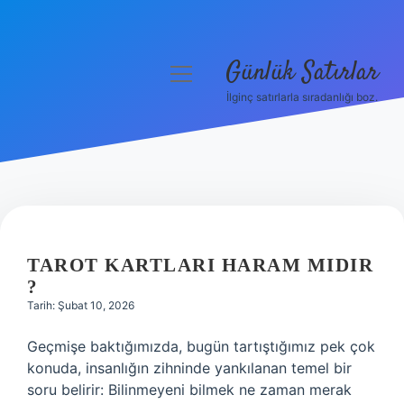
Günlük Satırlar
menüyü
aç
İlginç satırlarla sıradanlığı boz.
Anasayfa
Gizlilik Politikası
Yasal Uyarı
Hakkımızda
TAROT KARTLARI HARAM MIDIR
?
Tarih: Şubat 10, 2026
Geçmişe baktığımızda, bugün tartıştığımız pek çok
konuda, insanlığın zihninde yankılanan temel bir
soru belirir: Bilinmeyeni bilmek ne zaman merak