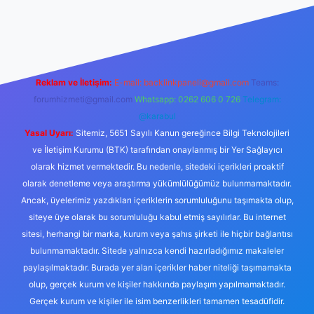
etci giriş
Reklam ve İletişim:
E-mail:
backlinkpaneli@gmail.com
Teams:
forumhizmeti@gmail.com
Whatsapp: 0262 606 0 726
Telegram:
@karabul
Yasal Uyarı:
Sitemiz, 5651 Sayılı Kanun gereğince Bilgi Teknolojileri
ve İletişim Kurumu (BTK) tarafından onaylanmış bir Yer Sağlayıcı
olarak hizmet vermektedir. Bu nedenle, sitedeki içerikleri proaktif
olarak denetleme veya araştırma yükümlülüğümüz bulunmamaktadır.
Ancak, üyelerimiz yazdıkları içeriklerin sorumluluğunu taşımakta olup,
siteye üye olarak bu sorumluluğu kabul etmiş sayılırlar. Bu internet
sitesi, herhangi bir marka, kurum veya şahıs şirketi ile hiçbir bağlantısı
bulunmamaktadır. Sitede yalnızca kendi hazırladığımız makaleler
paylaşılmaktadır. Burada yer alan içerikler haber niteliği taşımamakta
olup, gerçek kurum ve kişiler hakkında paylaşım yapılmamaktadır.
Gerçek kurum ve kişiler ile isim benzerlikleri tamamen tesadüfidir.