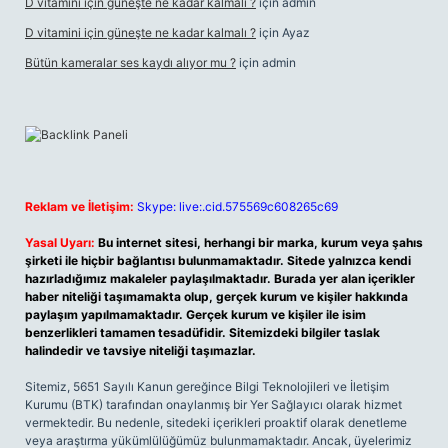
D vitamini için güneşte ne kadar kalmalı ?
için
admin
D vitamini için güneşte ne kadar kalmalı ?
için
Ayaz
Bütün kameralar ses kaydı alıyor mu ?
için
admin
Reklam ve İletişim:
Skype: live:.cid.575569c608265c69
Yasal Uyarı:
Bu internet sitesi, herhangi bir marka, kurum veya şahıs
şirketi ile hiçbir bağlantısı bulunmamaktadır. Sitede yalnızca kendi
hazırladığımız makaleler paylaşılmaktadır. Burada yer alan içerikler
haber niteliği taşımamakta olup, gerçek kurum ve kişiler hakkında
paylaşım yapılmamaktadır. Gerçek kurum ve kişiler ile isim
benzerlikleri tamamen tesadüfidir. Sitemizdeki bilgiler taslak
halindedir ve tavsiye niteliği taşımazlar.
Sitemiz, 5651 Sayılı Kanun gereğince Bilgi Teknolojileri ve İletişim
Kurumu (BTK) tarafından onaylanmış bir Yer Sağlayıcı olarak hizmet
vermektedir. Bu nedenle, sitedeki içerikleri proaktif olarak denetleme
veya araştırma yükümlülüğümüz bulunmamaktadır. Ancak, üyelerimiz