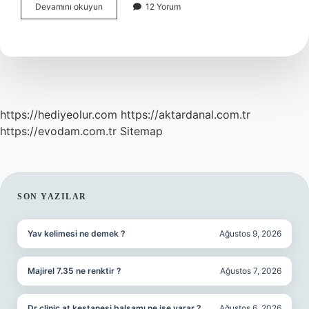
Vesayet
Devamını okuyun
12 Yorum
yetkileri
nelerdir
?
https://hediyeolur.com
https://aktardanal.com.tr
https://evodam.com.tr
Sitemap
SIDEBAR
SON YAZILAR
Yav kelimesi ne demek ?
Ağustos 9, 2026
Majirel 7.35 ne renktir ?
Ağustos 7, 2026
Dr clinic at kestanesi balsamı ne işe yarar ?
Ağustos 6, 2026