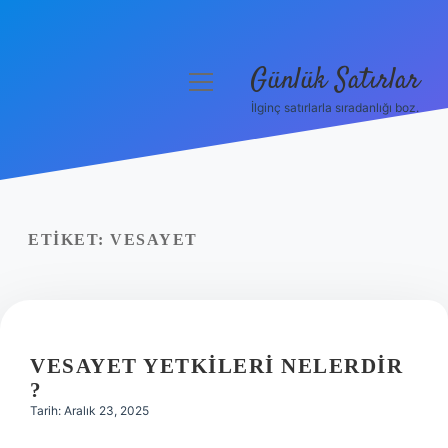
Günlük Satırlar
menüyü
aç
İlginç satırlarla sıradanlığı boz.
Anasayfa
Gizlilik Politikası
Yasal Uyarı
ETIKET:
VESAYET
Hakkımızda
VESAYET YETKILERI NELERDIR
?
Tarih: Aralık 23, 2025