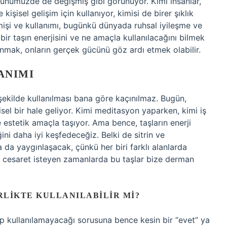
günümüzde de değişmiş gibi görünüyor. Kimi insanlar,
işisel gelişim için kullanıyor, kimisi de birer şıklık
çmişi ve kullanımı, bugünkü dünyada ruhsal iyileşme ve
r bir taşın enerjisini ve ne amaçla kullanılacağını bilmek
lanmak, onların gerçek gücünü göz ardı etmek olabilir.
ANIMI
 şekilde kullanılması bana göre kaçınılmaz. Bugün,
işisel bir hale geliyor. Kimi meditasyon yaparken, kimi iş
e estetik amaçla taşıyor. Ama bence, taşların enerji
ğini daha iyi keşfedeceğiz. Belki de sitrin ve
a da yaygınlaşacak, çünkü her biri farklı alanlarda
l cesaret isteyen zamanlarda bu taşlar bize derman
RLIKTE KULLANILABILIR MI?
ılıp kullanılamayacağı sorusuna bence kesin bir “evet” ya