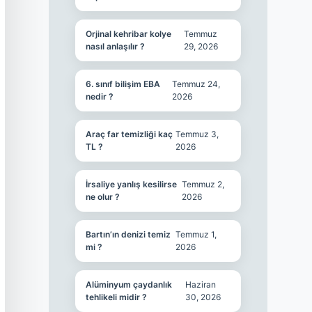
Orjinal kehribar kolye
Temmuz
nasıl anlaşılır ?
29, 2026
6. sınıf bilişim EBA
Temmuz 24,
nedir ?
2026
Araç far temizliği kaç
Temmuz 3,
TL ?
2026
İrsaliye yanlış kesilirse
Temmuz 2,
ne olur ?
2026
Bartın’ın denizi temiz
Temmuz 1,
mi ?
2026
Alüminyum çaydanlık
Haziran
tehlikeli midir ?
30, 2026