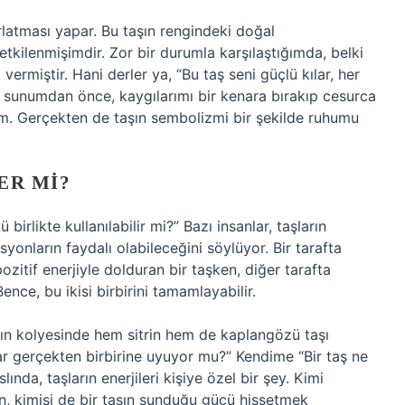
latması yapar. Bu taşın rengindeki doğal
kilenmişimdir. Zor bir durumla karşılaştığımda, belki
ermiştir. Hani derler ya, “Bu taş seni güçlü kılar, her
r sunumdan önce, kaygılarımı bir kenara bırakıp cesurca
m. Gerçekten de taşın sembolizmi bir şekilde ruhumu
ER MI?
birlikte kullanılabilir mi?” Bazı insanlar, taşların
syonların faydalı olabileceğini söylüyor. Bir tarafta
ozitif enerjiyle dolduran bir taşken, diğer tarafta
ence, bu ikisi birbirini tamamlayabilir.
ın kolyesinde hem sitrin hem de kaplangözü taşı
 gerçekten birbirine uyuyor mu?” Kendime “Bir taş ne
nda, taşların enerjileri kişiye özel bir şey. Kimi
en, kimisi de bir taşın sunduğu gücü hissetmek