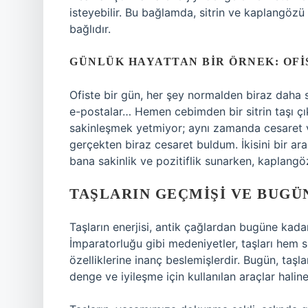
isteyebilir. Bu bağlamda, sitrin ve kaplangözü ta
bağlıdır.
GÜNLÜK HAYATTAN BIR ÖRNEK: OFI
Ofiste bir gün, her şey normalden biraz daha st
e-postalar… Hemen cebimden bir sitrin taşı 
sakinleşmek yetmiyor; aynı zamanda cesaret
gerçekten biraz cesaret buldum. İkisini bir ara
bana sakinlik ve pozitiflik sunarken, kaplang
TAŞLARIN GEÇMIŞI VE BUGÜ
Taşların enerjisi, antik çağlardan bugüne kadar
İmparatorluğu gibi medeniyetler, taşları hem 
özelliklerine inanç beslemişlerdir. Bugün, taşl
denge ve iyileşme için kullanılan araçlar haline