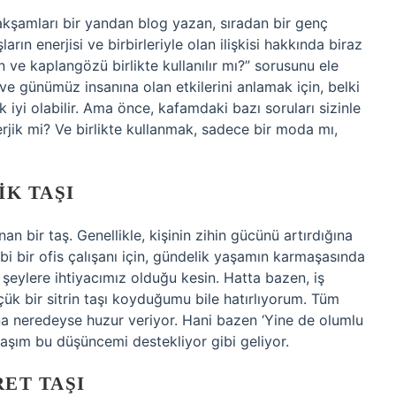
 akşamları bir yandan blog yazan, sıradan bir genç
rın enerjisi ve birbirleriyle olan ilişkisi hakkında biraz
ve kaplangözü birlikte kullanılır mı?” sorusunu ele
i ve günümüz insanına olan etkilerini anlamak için, belki
iyi olabilir. Ama önce, kafamdaki bazı soruları sizinle
rjik mi? Ve birlikte kullanmak, sadece bir moda mı,
IK TAŞI
ınan bir taş. Genellikle, kişinin zihin gücünü artırdığına
gibi bir ofis çalışanı için, gündelik yaşamın karmaşasında
şeylere ihtiyacımız olduğu kesin. Hatta bazen, iş
k bir sitrin taşı koyduğumu bile hatırlıyorum. Tüm
na neredeyse huzur veriyor. Hani bazen ‘Yine de olumlu
taşım bu düşüncemi destekliyor gibi geliyor.
ET TAŞI