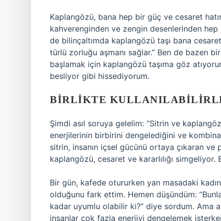
Kaplangözü, bana hep bir güç ve cesaret hatır
kahverenginden ve zengin desenlerinden hep et
de bilinçaltımda kaplangözü taşı bana cesaret v
türlü zorluğu aşmanı sağlar.” Ben de bazen bi
başlamak için kaplangözü taşıma göz atıyoru
besliyor gibi hissediyorum.
BIRLIKTE KULLANILABILIRL
Şimdi asıl soruya gelelim: “Sitrin ve kaplangözü 
enerjilerinin birbirini dengelediğini ve kombina
sitrin, insanın içsel gücünü ortaya çıkaran ve p
kaplangözü, cesaret ve kararlılığı simgeliyor. B
Bir gün, kafede otururken yan masadaki kadın
olduğunu fark ettim. Hemen düşündüm: “Bunlar
kadar uyumlu olabilir ki?” diye sordum. Ama aslı
insanlar çok fazla enerjiyi dengelemek isterk