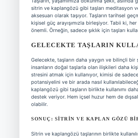
Taşların, yaşamımıza dokunma şekli, aslında 
sitrin ve kaplangözü gibi taşları meditasyon ve k
aksesuarı olarak taşıyor. Taşların tarihsel ge
kişisel güç arayışımızla birleşiyor. Tabii ki, he
önemli. Örneğin, sadece şıklık için taşları kul
GELECEKTE TAŞLARIN KULL
Gelecekte, taşların daha yaygın ve bilinçli bir
insanların doğal taşlarla olan ilişkileri daha k
stresini atmak için kullanıyor, kimisi de sadec
potansiyelini ve bir arada nasıl kullanılabilece
kaplangözü gibi taşların birlikte kullanımı dah
destek veriyor. Hem içsel huzur hem de dışsa
olabilir.
SONUÇ: SITRIN VE KAPLAN GÖZÜ BI
Sitrin ve kaplangözü taşlarının birlikte kullan