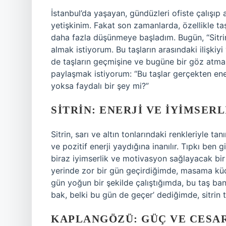
İstanbul’da yaşayan, gündüzleri ofiste çalışıp
yetişkinim. Fakat son zamanlarda, özellikle taşla
daha fazla düşünmeye başladım. Bugün, “Sitrin 
almak istiyorum. Bu taşların arasındaki ilişkiy
de taşların geçmişine ve bugüne bir göz atmak 
paylaşmak istiyorum: “Bu taşlar gerçekten ene
yoksa faydalı bir şey mi?”
SITRIN: ENERJI VE İYIMSERL
Sitrin, sarı ve altın tonlarındaki renkleriyle tan
ve pozitif enerji yaydığına inanılır. Tıpkı ben 
biraz iyimserlik ve motivasyon sağlayacak bir 
yerinde zor bir gün geçirdiğimde, masama küçü
gün yoğun bir şekilde çalıştığımda, bu taş ba
bak, belki bu gün de geçer’ dediğimde, sitrin 
KAPLANGÖZÜ: GÜÇ VE CESAR