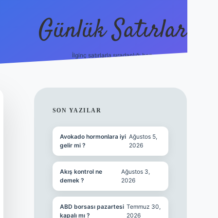
Günlük Satırlar
İlginç satırlarla sıradanlığı boz.
betci giriş
SIDEBAR
SON YAZILAR
Avokado hormonlara iyi
Ağustos 5,
gelir mi ?
2026
Akış kontrol ne
Ağustos 3,
demek ?
2026
ABD borsası pazartesi
Temmuz 30,
kapalı mı ?
2026