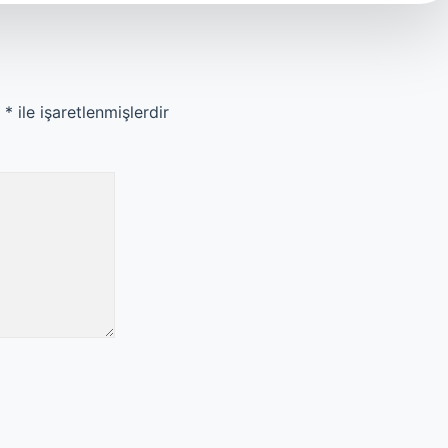
r
*
ile işaretlenmişlerdir