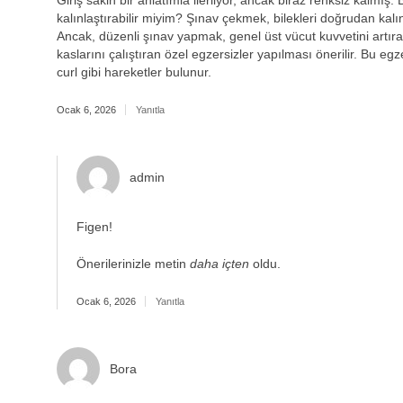
Giriş sakin bir anlatımla ilerliyor, ancak biraz renksiz kalm
kalınlaştırabilir miyim? Şınav çekmek, bilekleri doğrudan kalı
Ancak, düzenli şınav yapmak, genel üst vücut kuvvetini artırabilir
kaslarını çalıştıran özel egzersizler yapılması önerilir. Bu e
curl gibi hareketler bulunur.
Ocak 6, 2026
Yanıtla
admin
Figen!
Önerilerinizle metin
daha içten
oldu.
Ocak 6, 2026
Yanıtla
Bora