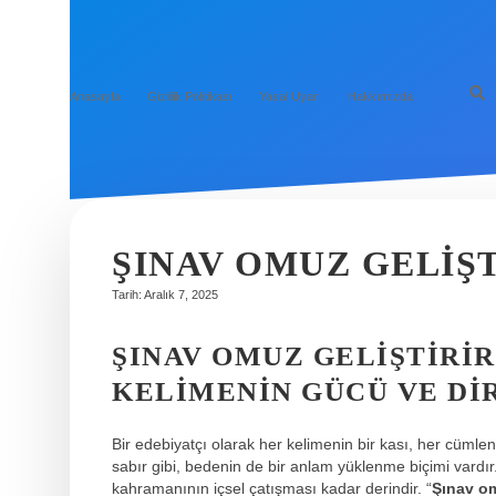
Anasayfa
Gizlilik Politikası
Yasal Uyarı
Hakkımızda
ŞINAV OMUZ GELIŞT
Tarih: Aralık 7, 2025
ŞINAV OMUZ GELIŞTIRIR 
KELIMENIN GÜCÜ VE DIR
Bir edebiyatçı olarak her kelimenin bir kası, her cümle
sabır gibi, bedenin de bir anlam yüklenme biçimi vardır
kahramanının içsel çatışması kadar derindir. “
Şınav om