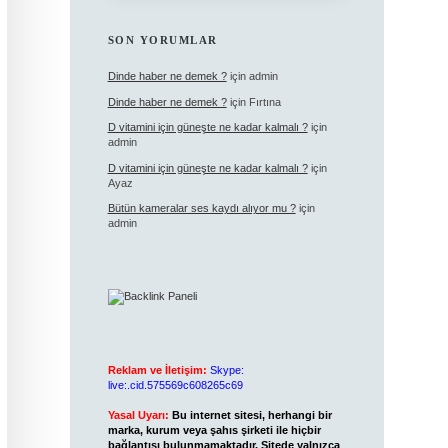
SON YORUMLAR
Dinde haber ne demek ?
için
admin
Dinde haber ne demek ?
için
Fırtına
D vitamini için güneşte ne kadar kalmalı ?
için
admin
D vitamini için güneşte ne kadar kalmalı ?
için
Ayaz
Bütün kameralar ses kaydı alıyor mu ?
için
admin
Reklam ve İletişim:
Skype:
live:.cid.575569c608265c69
Yasal Uyarı:
Bu internet sitesi, herhangi bir
marka, kurum veya şahıs şirketi ile hiçbir
bağlantısı bulunmamaktadır. Sitede yalnızca