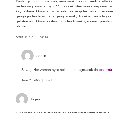
Başlangıç bölümü dengeli, ama sanki biraz güvenli tarafta ka
neden sağ omuz ağrıyor? Şınav çektikten sonra sağ omuz ağrı
kaynaklanır. Omuz ağrısını önlemek ve gidermek için şu öneril
genişliğinden biraz daha geniş açmak, dirsekleri vücuda yakın
geliştirmek : Omuz kaslarını güçlendirmek için omuz presleri
olabilir.
Aralık 29, 2025
Yanıtla
admin
Savaş! Her zaman aynı noktada buluşmasak da
teşekkür
Aralık 29, 2025
Yanıtla
Figen