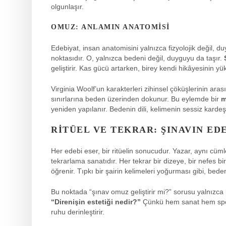
olgunlaşır.
OMUZ: ANLAMIN ANATOMISI
Edebiyat, insan anatomisini yalnızca fizyolojik değil, d
noktasıdır. O, yalnızca bedeni değil, duyguyu da taşır.
geliştirir. Kas gücü artarken, birey kendi hikâyesinin y
Virginia Woolf’un karakterleri zihinsel çöküşlerinin ara
sınırlarına beden üzerinden dokunur. Bu eylemde bir
m
yeniden yapılanır. Bedenin dili, kelimenin sessiz kardeşi
RITÜEL VE TEKRAR: ŞINAVIN EDE
Her edebi eser, bir ritüelin sonucudur. Yazar, aynı cüml
tekrarlama sanatıdır. Her tekrar bir dizeye, bir nefes bir
öğrenir. Tıpkı bir şairin kelimeleri yoğurması gibi, bed
Bu noktada “şınav omuz geliştirir mi?” sorusu yalnızca 
“Direnişin estetiği nedir?”
Çünkü hem sanat hem spor, d
ruhu derinleştirir.