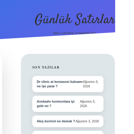
Günlük Satırlar
İlginç satırlarla sıradanlığı boz.
SIDEBAR
SON YAZILAR
Dr clinic at kestanesi balsamı
Ağustos 6,
ne işe yarar ?
2026
Avokado hormonlara iyi
Ağustos 5,
gelir mi ?
2026
Akış kontrol ne demek ?
Ağustos 3, 2026