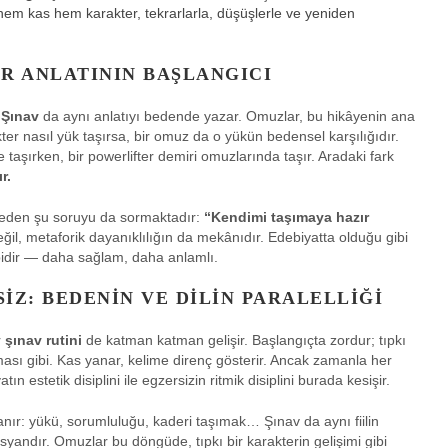
hem kas hem karakter, tekrarlarla, düşüşlerle ve yeniden
R ANLATININ BAŞLANGICI
.
Şınav
da aynı anlatıyı bedende yazar. Omuzlar, bu hikâyenin ana
ter nasıl yük taşırsa, bir omuz da o yükün bedensel karşılığıdır.
 taşırken, bir powerlifter demiri omuzlarında taşır. Aradaki fark
r.
ilmeden şu soruyu da sormaktadır:
“Kendimi taşımaya hazır
il, metaforik dayanıklılığın da mekânıdır. Edebiyatta olduğu gibi
bidir — daha sağlam, daha anlamlı.
IZ: BEDENIN VE DILIN PARALELLIĞI
r
şınav rutini
de katman katman gelişir. Başlangıçta zordur; tıpkı
ması gibi. Kas yanar, kelime direnç gösterir. Ancak zamanla her
n estetik disiplini ile egzersizin ritmik disiplini burada kesişir.
lanır: yükü, sorumluluğu, kaderi taşımak… Şınav da aynı fiilin
ir isyandır. Omuzlar bu döngüde, tıpkı bir karakterin gelişimi gibi