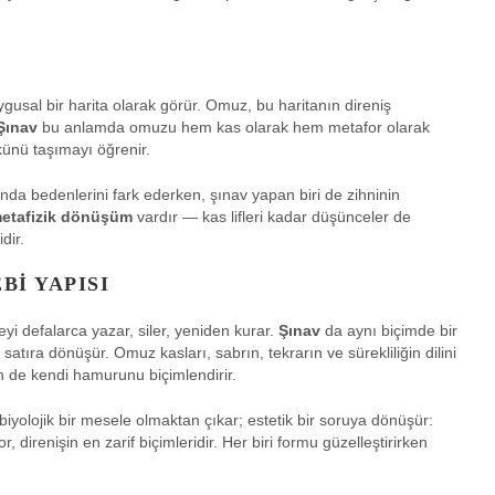
uygusal bir harita olarak görür. Omuz, bu haritanın direniş
Şınav
bu anlamda omuzu hem kas olarak hem metafor olarak
ükünü taşımayı öğrenir.
sında bedenlerini fark ederken, şınav yapan biri de zihninin
etafizik dönüşüm
vardır — kas lifleri kadar düşünceler de
dir.
BI YAPISI
eyi defalarca yazar, siler, yeniden kurar.
Şınav
da aynı biçimde bir
 satıra dönüşür. Omuz kasları, sabrın, tekrarın ve sürekliliğin dilini
en de kendi hamurunu biçimlendirir.
biyolojik bir mesele olmaktan çıkar; estetik bir soruya dönüşür:
irenişin en zarif biçimleridir. Her biri formu güzelleştirirken