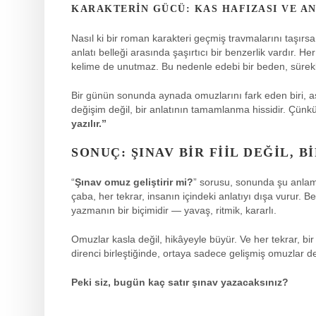
KARAKTERIN GÜCÜ: KAS HAFIZASI VE AN
Nasıl ki bir roman karakteri geçmiş travmalarını taşırsa,
anlatı belleği arasında şaşırtıcı bir benzerlik vardır. 
kelime de unutmaz. Bu nedenle edebi bir beden, sürekli
Bir günün sonunda aynada omuzlarını fark eden biri, asl
değişim değil, bir anlatının tamamlanma hissidir. Çünk
yazılır.”
SONUÇ: ŞINAV BIR FIIL DEĞIL, B
“
Şınav omuz geliştirir mi?
” sorusu, sonunda şu anlama
çaba, her tekrar, insanın içindeki anlatıyı dışa vurur. 
yazmanın bir biçimidir — yavaş, ritmik, kararlı.
Omuzlar kasla değil, hikâyeyle büyür. Ve her tekrar, 
direnci birleştiğinde, ortaya sadece gelişmiş omuzlar d
Peki siz, bugün kaç satır şınav yazacaksınız?