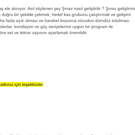
ele alınıyor. Asıl söylenen şey Şınav nasıl geliştirilir ? Şınav geliştirm
avı doğru bir şekilde çekmek, hedef kas grubunu çalıştırmak ve gelişimi
daha fazla açık olması ve hareket boyunca vücudun dümdüz tutulması
lanlar, kondisyon ve güç seviyelerine uygun bir program ile
re set ve tekrar sayısını ayarlamak önemlidir.
katkınız için teşekkürler
.