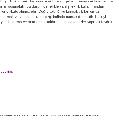
lmış. Bir iki örnek düşününce aklıma şu geliyor: Şınav çektikten sonra
sı yaşanabilir, bu durum genellikle yanlış teknik kullanımından
er dikkate alınmalıdır: Doğru tekniği kullanmak : Elleri omuz
 tutmak ve vücudu düz bir çizgi halinde tutmak önemlidir. Kütleyi
, yan kaldırma ve arka omuz kaldırma gibi egzersizler yapmak faydalı
 ederim
.