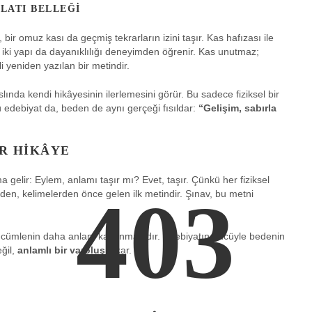
LATI BELLEĞI
 bir omuz kası da geçmiş tekrarların izini taşır. Kas hafızası ile
Her iki yapı da dayanıklılığı deneyimden öğrenir. Kas unutmaz;
 yeniden yazılan bir metindir.
ında kendi hikâyesinin ilerlemesini görür. Bu sadece fiziksel bir
ü edebiyat da, beden de aynı gerçeği fısıldar:
“Gelişim, sabırla
IR HIKÂYE
 gelir: Eylem, anlamı taşır mı? Evet, taşır. Çünkü her fiziksel
403
Beden, kelimelerden önce gelen ilk metindir. Şınav, bu metni
bir cümlenin daha anlam kazanmasıdır. Edebiyatın gücüyle bedenin
eğil,
anlamlı bir varoluş
çıkar.