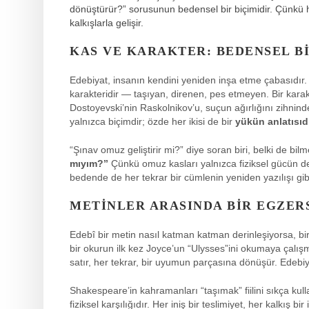
dönüştürür?” sorusunun bedensel bir biçimidir. Çünkü 
kalkışlarla gelişir.
KAS VE KARAKTER: BEDENSEL BI
Edebiyat, insanın kendini yeniden inşa etme çabasıdır
karakteridir — taşıyan, direnen, pes etmeyen. Bir karak
Dostoyevski’nin Raskolnikov’u, suçun ağırlığını zihninde
yalnızca biçimdir; özde her ikisi de bir
yükün anlatısıdı
“Şınav omuz geliştirir mi?” diye soran biri, belki de b
mıyım?”
Çünkü omuz kasları yalnızca fiziksel gücün değ
bedende de her tekrar bir cümlenin yeniden yazılışı gi
METINLER ARASINDA BIR EGZERS
Edebî bir metin nasıl katman katman derinleşiyorsa, bi
bir okurun ilk kez Joyce’un “Ulysses”ini okumaya çalış
satır, her tekrar, bir uyumun parçasına dönüşür. Edebiyatı
Shakespeare’in kahramanları “taşımak” fiilini sıkça kul
fiziksel karşılığıdır. Her iniş bir teslimiyet, her kalkış b