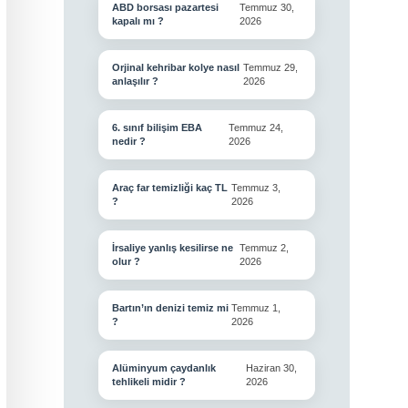
ABD borsası pazartesi
Temmuz 30,
kapalı mı ?
2026
Orjinal kehribar kolye nasıl
Temmuz 29,
anlaşılır ?
2026
6. sınıf bilişim EBA
Temmuz 24,
nedir ?
2026
Araç far temizliği kaç TL
Temmuz 3,
?
2026
İrsaliye yanlış kesilirse ne
Temmuz 2,
olur ?
2026
Bartın’ın denizi temiz mi
Temmuz 1,
?
2026
Alüminyum çaydanlık
Haziran 30,
tehlikeli midir ?
2026