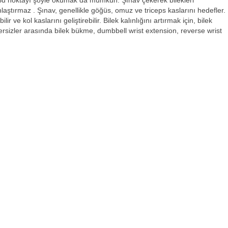
ış. Bu noktayı şöyle okumak da mümkün: Şınav çekerek bilekleri
nlaştırmaz . Şınav, genellikle göğüs, omuz ve triceps kaslarını hedefler.
 ve kol kaslarını geliştirebilir. Bilek kalınlığını artırmak için, bilek
gzersizler arasında bilek bükme, dumbbell wrist extension, reverse wrist