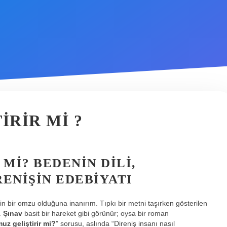
IRIR MI ?
MI? BEDENIN DILI,
ENIŞIN EDEBIYATI
nin bir omzu olduğuna inanırım. Tıpkı bir metni taşırken gösterilen
.
Şınav
basit bir hareket gibi görünür; oysa bir roman
uz geliştirir mi?
” sorusu, aslında “Direniş insanı nasıl