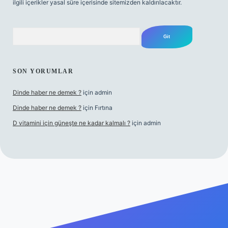
ilgili içerikler yasal süre içerisinde sitemizden kaldırılacaktır.
Arama
SON YORUMLAR
Dinde haber ne demek ?
için
admin
Dinde haber ne demek ?
için
Fırtına
D vitamini için güneşte ne kadar kalmalı ?
için
admin
riş