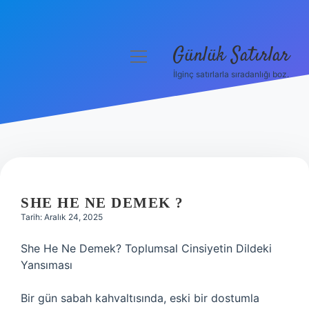
Günlük Satırlar
menüyü
aç
İlginç satırlarla sıradanlığı boz.
Anasayfa
Gizlilik Politikası
Yasal Uyarı
Hakkımızda
SHE HE NE DEMEK ?
Tarih: Aralık 24, 2025
She He Ne Demek? Toplumsal Cinsiyetin Dildeki
Yansıması
Bir gün sabah kahvaltısında, eski bir dostumla