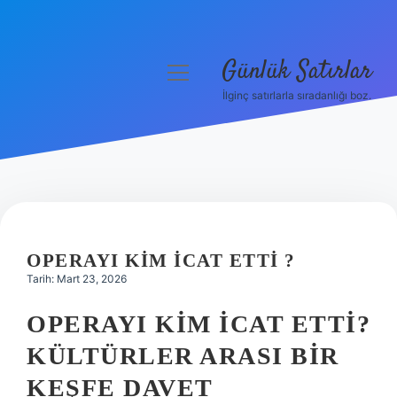
Günlük Satırlar
menüyü
aç
İlginç satırlarla sıradanlığı boz.
Anasayfa
Gizlilik Politikası
Yasal Uyarı
Hakkımızda
OPERAYI KIM ICAT ETTI ?
Tarih: Mart 23, 2026
OPERAYI KIM İCAT ETTI?
KÜLTÜRLER ARASI BIR
KEŞFE DAVET