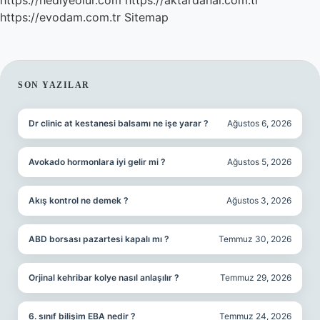
https://hediyeolur.com
https://aktardanal.com.tr
https://evodam.com.tr
Sitemap
SIDEBAR
SON YAZILAR
Dr clinic at kestanesi balsamı ne işe yarar ?
Ağustos 6, 2026
Avokado hormonlara iyi gelir mi ?
Ağustos 5, 2026
Akış kontrol ne demek ?
Ağustos 3, 2026
ABD borsası pazartesi kapalı mı ?
Temmuz 30, 2026
Orjinal kehribar kolye nasıl anlaşılır ?
Temmuz 29, 2026
6. sınıf bilişim EBA nedir ?
Temmuz 24, 2026