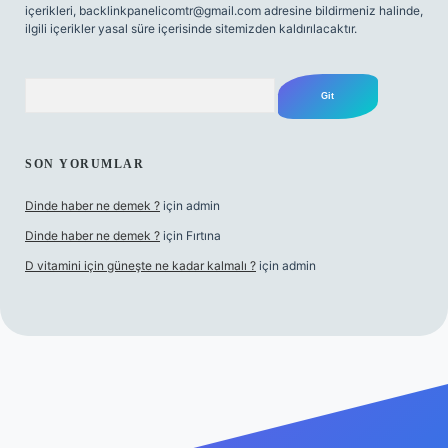
içerikleri,
backlinkpanelicomtr@gmail.com
adresine bildirmeniz halinde,
ilgili içerikler yasal süre içerisinde sitemizden kaldırılacaktır.
Arama
SON YORUMLAR
Dinde haber ne demek ?
için
admin
Dinde haber ne demek ?
için
Fırtına
D vitamini için güneşte ne kadar kalmalı ?
için
admin
ci giriş