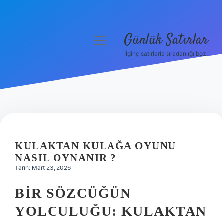
Günlük Satırlar
menüyü
aç
İlginç satırlarla sıradanlığı boz.
Anasayfa
Gizlilik Politikası
Yasal Uyarı
Hakkımızda
KULAKTAN KULAĞA OYUNU
NASIL OYNANIR ?
Tarih: Mart 23, 2026
BIR SÖZCÜĞÜN
YOLCULUĞU: KULAKTAN