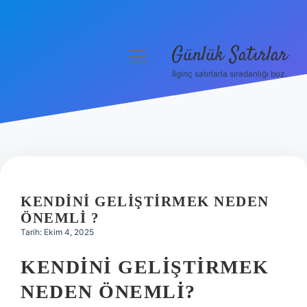
Günlük Satırlar
menüyü
aç
İlginç satırlarla sıradanlığı boz.
Anasayfa
Gizlilik Politikası
Yasal Uyarı
Hakkımızda
KENDINI GELIŞTIRMEK NEDEN
ÖNEMLI ?
Tarih: Ekim 4, 2025
KENDINI GELIŞTIRMEK
NEDEN ÖNEMLI?