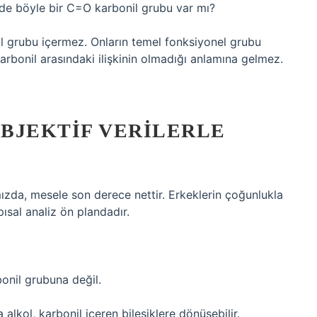
de böyle bir C=O karbonil grubu var mı?
il grubu içermez. Onların temel fonksiyonel grubu
arbonil arasındaki ilişkinin olmadığı anlamına gelmez.
OBJEKTIF VERILERLE
ızda, mesele son derece nettir. Erkeklerin çoğunlukla
ısal analiz ön plandadır.
bonil grubuna değil.
lkol, karbonil içeren bileşiklere dönüşebilir.