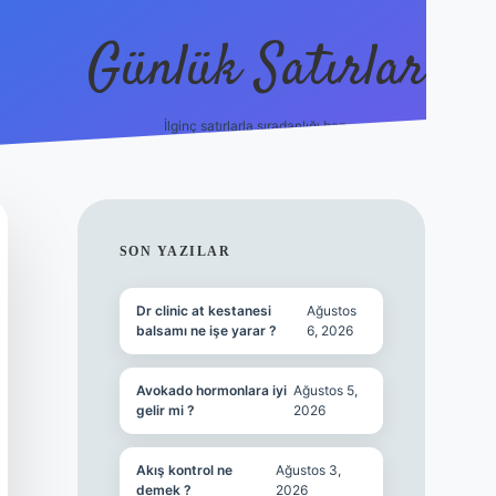
Günlük Satırlar
İlginç satırlarla sıradanlığı boz.
betci giriş
SIDEBAR
SON YAZILAR
Dr clinic at kestanesi
Ağustos
balsamı ne işe yarar ?
6, 2026
Avokado hormonlara iyi
Ağustos 5,
gelir mi ?
2026
Akış kontrol ne
Ağustos 3,
demek ?
2026