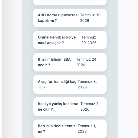
ABD borsası pazartesi
Temmuz 30,
kapalı mı ?
2026
Orjinal kehribar kolye
Temmuz
nasıl anlaşılır ?
29, 2026
6. sınıf bilişim EBA
Temmuz 24,
nedir ?
2026
Araç far temizliği kaç
Temmuz 3,
TL ?
2026
İrsaliye yanlış kesilirse
Temmuz 2,
ne olur ?
2026
Bartın’ın denizi temiz
Temmuz 1,
mi ?
2026