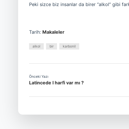
Peki sizce biz insanlar da birer “alkol” gibi far
Tarih:
Makaleler
alkol
bir
karbonil
Önceki Yazı
Latincede I harfi var mı ?