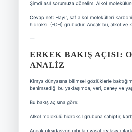
Şimdi asıl sorumuza dönelim: Alkol molekülün
Cevap net: Hayır, saf alkol molekülleri karbon
hidroksil (-OH) grubudur. Ancak bu, alkol ve k
—
ERKEK BAKIŞ AÇISI: 
ANALIZ
Kimya dünyasına bilimsel gözlüklerle baktığım
benimsediği bu yaklaşımda, veri, deney ve yap
Bu bakış açısına göre:
Alkol molekülü hidroksil grubuna sahiptir, kar
Ancak oksidasyon gibi kimyasal reaksiyonlarla a