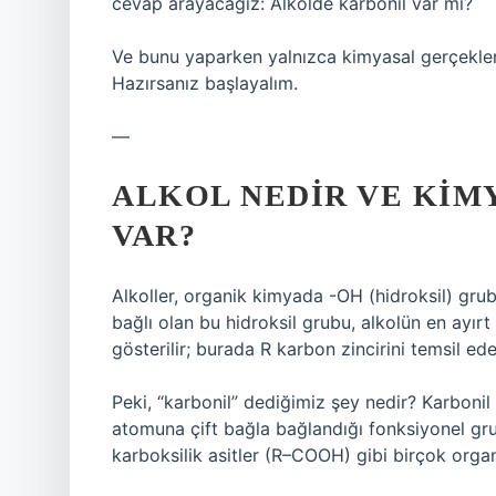
cevap arayacağız: Alkolde karbonil var mı?
Ve bunu yaparken yalnızca kimyasal gerçeklere
Hazırsanız başlayalım.
—
ALKOL NEDIR VE KIM
VAR?
Alkoller, organik kimyada -OH (hidroksil) grub
bağlı olan bu hidroksil grubu, alkolün en ayırt 
gösterilir; burada R karbon zincirini temsil ede
Peki, “karbonil” dediğimiz şey nedir? Karboni
atomuna çift bağla bağlandığı fonksiyonel gru
karboksilik asitler (R–COOH) gibi birçok organ