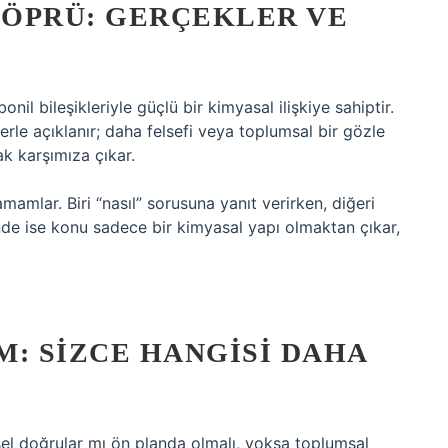
 KÖPRÜ: GERÇEKLER VE
il bileşikleriyle güçlü bir kimyasal ilişkiye sahiptir.
erle açıklanır; daha felsefi veya toplumsal bir gözle
k karşımıza çıkar.
amamlar. Biri “nasıl” sorusuna yanıt verirken, diğeri
inde ise konu sadece bir kimyasal yapı olmaktan çıkar,
M: SIZCE HANGISI DAHA
sel doğrular mı ön planda olmalı, yoksa toplumsal