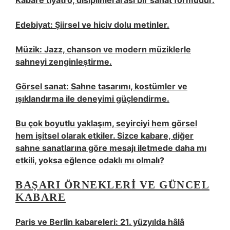
Kabare tiyatro, disiplinlerarası bir sanat formudur.
Edebiyat: Şiirsel ve hiciv dolu metinler.
Müzik: Jazz, chanson ve modern müziklerle
sahneyi zenginleştirme.
Görsel sanat: Sahne tasarımı, kostümler ve
ışıklandırma ile deneyimi güçlendirme.
Bu çok boyutlu yaklaşım, seyirciyi hem görsel
hem işitsel olarak etkiler. Sizce kabare, diğer
sahne sanatlarına göre mesajı iletmede daha mı
etkili, yoksa eğlence odaklı mı olmalı?
BAŞARI ÖRNEKLERI VE GÜNCEL
KABARE
Paris ve Berlin kabareleri: 21. yüzyılda hâlâ