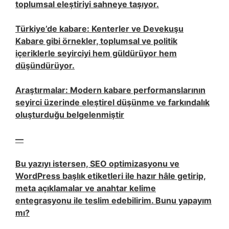
toplumsal eleştiriyi sahneye taşıyor.
Türkiye’de kabare: Kenterler ve Devekuşu
Kabare gibi örnekler, toplumsal ve politik
içeriklerle seyirciyi hem güldürüyor hem
düşündürüyor.
Araştırmalar: Modern kabare performanslarının
seyirci üzerinde eleştirel düşünme ve farkındalık
oluşturduğu belgelenmiştir
—
Bu yazıyı istersen, SEO optimizasyonu ve
WordPress başlık etiketleri ile hazır hâle getirip,
meta açıklamalar ve anahtar kelime
entegrasyonu ile teslim edebilirim. Bunu yapayım
mı?