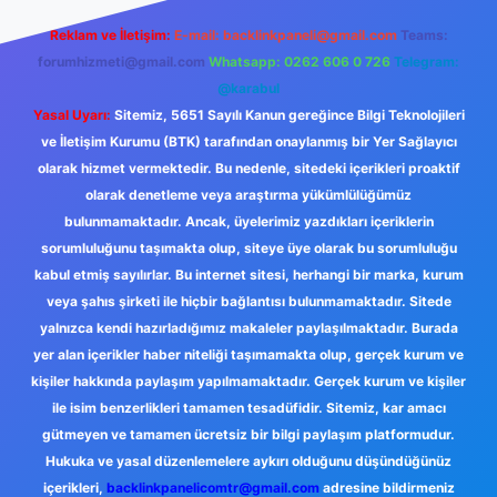
Reklam ve İletişim:
E-mail:
backlinkpaneli@gmail.com
Teams:
forumhizmeti@gmail.com
Whatsapp: 0262 606 0 726
Telegram:
@karabul
Yasal Uyarı:
Sitemiz, 5651 Sayılı Kanun gereğince Bilgi Teknolojileri
ve İletişim Kurumu (BTK) tarafından onaylanmış bir Yer Sağlayıcı
olarak hizmet vermektedir. Bu nedenle, sitedeki içerikleri proaktif
olarak denetleme veya araştırma yükümlülüğümüz
bulunmamaktadır. Ancak, üyelerimiz yazdıkları içeriklerin
sorumluluğunu taşımakta olup, siteye üye olarak bu sorumluluğu
kabul etmiş sayılırlar. Bu internet sitesi, herhangi bir marka, kurum
veya şahıs şirketi ile hiçbir bağlantısı bulunmamaktadır. Sitede
yalnızca kendi hazırladığımız makaleler paylaşılmaktadır. Burada
yer alan içerikler haber niteliği taşımamakta olup, gerçek kurum ve
kişiler hakkında paylaşım yapılmamaktadır. Gerçek kurum ve kişiler
ile isim benzerlikleri tamamen tesadüfidir. Sitemiz, kar amacı
gütmeyen ve tamamen ücretsiz bir bilgi paylaşım platformudur.
Hukuka ve yasal düzenlemelere aykırı olduğunu düşündüğünüz
içerikleri,
backlinkpanelicomtr@gmail.com
adresine bildirmeniz