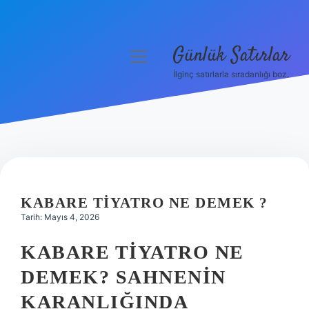
Günlük Satırlar
menüyü
aç
İlginç satırlarla sıradanlığı boz.
Anasayfa
Gizlilik Politikası
Yasal Uyarı
Hakkımızda
KABARE TIYATRO NE DEMEK ?
Tarih: Mayıs 4, 2026
KABARE TIYATRO NE
DEMEK? SAHNENIN
KARANLIĞINDA