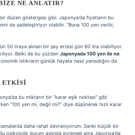
BIZE NE ANLATIR?
ir düzen göstergesi gibi. Japonya’da fiyatların bu
ini de sadeleştiriyor olabilir. “Buna 100 yen verilir,
ün 50 liraya alınan bir şey ertesi gün 80 lira olabiliyor.
tkiliyor. Belki de bu yüzden
Japonyada 100 yen ile ne
onomik istikrarın günlük hayata nasıl yansıdığını da
 ETKISI
nya’da bu miktarın bir “karar eşik noktası” gibi
ırken “100 yen mi, değil mi?” diye düşünerek hızlı karar
rcamalarda daha rahat davranıyorum. Sanki küçük bir
. Bu psikolojik durum aslında evrensel ama Japonya’da