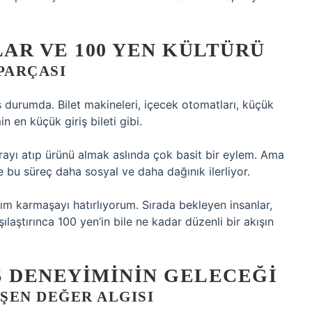
AR VE 100 YEN KÜLTÜRÜ
PARÇASI
durumda. Bilet makineleri, içecek otomatları, küçük
n en küçük giriş bileti gibi.
yı atıp ürünü almak aslında çok basit bir eylem. Ama
se bu süreç daha sosyal ve daha dağınık ilerliyor.
m karmaşayı hatırlıyorum. Sırada bekleyen insanlar,
laştırınca 100 yen’in bile ne kadar düzenli bir akışın
IŞ DENEYIMININ GELECEĞI
ŞEN DEĞER ALGISI