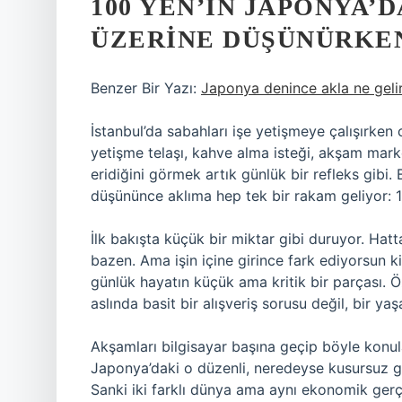
100 YEN’IN JAPONYA’
ÜZERINE DÜŞÜNÜRKE
Benzer Bir Yazı:
Japonya denince akla ne gelir
İstanbul’da sabahları işe yetişmeye çalışırke
yetişme telaşı, kahve alma isteği, akşam marke
eridiğini görmek artık günlük bir refleks gibi. 
düşününce aklıma hep tek bir rakam geliyor: 
İlk bakışta küçük bir miktar gibi duruyor. Hatt
bazen. Ama işin içine girince fark ediyorsun k
günlük hayatın küçük ama kritik bir parçası. Ö
aslında basit bir alışveriş sorusu değil, bir ya
Akşamları bilgisayar başına geçip böyle konul
Japonya’daki o düzenli, neredeyse kusursuz g
Sanki iki farklı dünya ama aynı ekonomik gerçek