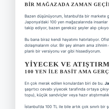
BIR MAĞAZADA ZAMAN GEÇI
Bazen düşünüyorum, İstanbul’da bir markete gi
Japonya’daki 100 yen mağazalarında insanlar ge
takip ediyor, bazen gereksiz şeyler alıp çıkıyor
Bu bana biraz kendi hayatımı hatırlatıyor. Of
dolaşmalarım olur. Bir şey almam ama zihnim
planlı bir versiyonu var gibi hissediyorum.
YIYECEK VE ATIŞTIR
100 YEN ILE BASIT AMA GE
En çok merak edilen konulardan biri de bu.
Ja
şaşırtıcı cevabı yiyecek tarafında ortaya çıkıy
topu), küçük sandviçler veya hazır atıştırmalık
İstanbul’da 100 TL ile bile artık çok sınırlı bi