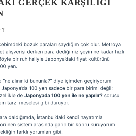
DAKI GERÇEK KARŞILIĞI
N
 ?
n cebimdeki bozuk paraları saydığım çok olur. Metroya
t alışverişi derken para dediğimiz şeyin ne kadar hızlı
Böyle bir ruh haliyle Japonya’daki fiyat kültürünü
100 yen.
a “ne alınır ki bununla?” diye içimden geçiriyorum
i Japonya’da 100 yen sadece bir para birimi değil;
zellikle de
Japonyada 100 yen ile ne yapılır?
sorusu
şam tarzı meselesi gibi duruyor.
ara daldığımda, İstanbul’daki kendi hayatımla
örünen sistem arasında garip bir köprü kuruyorum.
liğin farklı yorumları gibi.