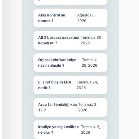
Akış kontrol ne
Ağustos 3,
demek ?
2026
ABD borsası pazartesi
Temmuz 30,
kapalı mı ?
2026
Orjinal kehribar kolye
Temmuz
nasıl anlaşılır ?
29, 2026
6. sınıf bilişim EBA
Temmuz 24,
nedir ?
2026
Araç far temizliği kaç
Temmuz 3,
TL ?
2026
İrsaliye yanlış kesilirse
Temmuz 2,
ne olur ?
2026