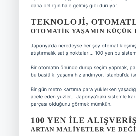
daha belirgin hale gelmiş gibi duruyor.
TEKNOLOJI, OTOMATL
OTOMATIK YAŞAMIN KÜÇÜK 
Japonya’da neredeyse her şey otomatikleşmiş 
atıştırmalık satış noktaları… 100 yen bu sistemi
Bir otomatın önünde durup seçim yapmak, para
bu basitlik, yaşamı hızlandırıyor. İstanbul’da i
Bir gün metro kartıma para yüklerken yaşadığı
acele eden yüzler… Japonya’daki sistemle karşı
parçası olduğunu görmek mümkün.
100 YEN ILE ALIŞVER
ARTAN MALIYETLER VE DEĞI