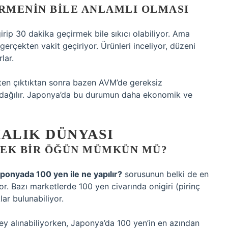
RMENIN BILE ANLAMLI OLMASI
rip 30 dakika geçirmek bile sıkıcı olabiliyor. Ama
rçekten vakit geçiriyor. Ürünleri inceliyor, düzeni
lar.
isten çıktıktan sonra bazen AVM’de gereksiz
 dağılır. Japonya’da bu durumun daha ekonomik ve
MALIK DÜNYASI
RÇEK BIR ÖĞÜN MÜMKÜN MÜ?
ponyada 100 yen ile ne yapılır?
sorusunun belki de en
or. Bazı marketlerde 100 yen civarında onigiri (pirinç
lar bulunabiliyor.
r şey alınabiliyorken, Japonya’da 100 yen’in en azından