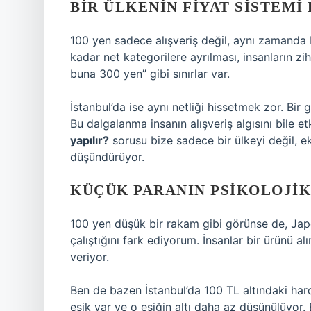
BIR ÜLKENIN FIYAT SISTEMI 
100 yen sadece alışveriş değil, aynı zamanda b
kadar net kategorilere ayrılması, insanların zihn
buna 300 yen” gibi sınırlar var.
İstanbul’da ise aynı netliği hissetmek zor. Bir g
Bu dalgalanma insanın alışveriş algısını bile e
yapılır?
sorusu bize sadece bir ülkeyi değil, ek
düşündürüyor.
KÜÇÜK PARANIN PSIKOLOJIK
100 yen düşük bir rakam gibi görünse de, Japo
çalıştığını fark ediyorum. İnsanlar bir ürünü al
veriyor.
Ben de bazen İstanbul’da 100 TL altındaki ha
eşik var ve o eşiğin altı daha az düşünülüyor