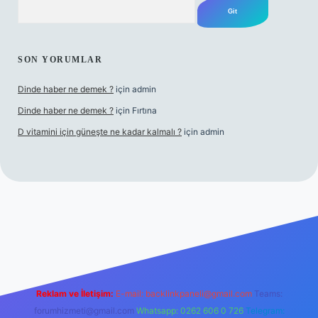
Arama
SON YORUMLAR
Dinde haber ne demek ?
için
admin
Dinde haber ne demek ?
için
Fırtına
D vitamini için güneşte ne kadar kalmalı ?
için
admin
ş
Reklam ve İletişim:
E-mail:
backlinkpaneli@gmail.com
Teams:
forumhizmeti@gmail.com
Whatsapp: 0262 606 0 726
Telegram: