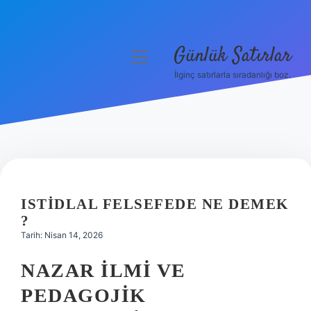
Günlük Satırlar
menüyü
aç
İlginç satırlarla sıradanlığı boz.
Anasayfa
Gizlilik Politikası
Yasal Uyarı
Hakkımızda
ISTIDLAL FELSEFEDE NE DEMEK
?
Tarih: Nisan 14, 2026
NAZAR İLMI VE
PEDAGOJIK