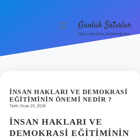
Günlük Satırlar
menüyü
aç
İlginç satırlarla sıradanlığı boz.
Anasayfa
Gizlilik Politikası
Yasal Uyarı
Hakkımızda
İNSAN HAKLARI VE DEMOKRASI
EĞITIMININ ÖNEMI NEDIR ?
Tarih: Ocak 25, 2026
İNSAN HAKLARI VE
DEMOKRASI EĞITIMININ