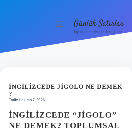
Günlük Satırlar
menüyü
aç
İlginç satırlarla sıradanlığı boz.
Anasayfa
Gizlilik Politikası
Yasal Uyarı
Hakkımızda
İNGILIZCEDE JIGOLO NE DEMEK
?
Tarih: Haziran 7, 2026
İNGILIZCEDE “JIGOLO”
NE DEMEK? TOPLUMSAL