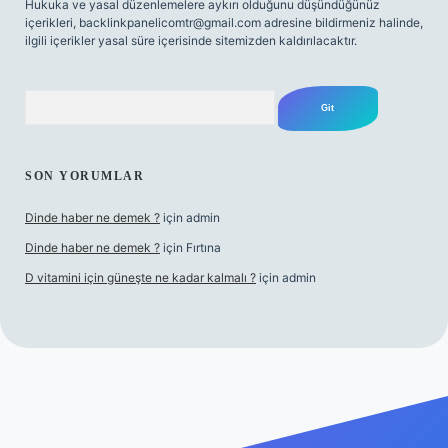
Hukuka ve yasal düzenlemelere aykırı olduğunu düşündüğünüz
içerikleri,
backlinkpanelicomtr@gmail.com
adresine bildirmeniz halinde,
ilgili içerikler yasal süre içerisinde sitemizden kaldırılacaktır.
Arama
SON YORUMLAR
Dinde haber ne demek ?
için
admin
Dinde haber ne demek ?
için
Fırtına
D vitamini için güneşte ne kadar kalmalı ?
için
admin
betci giriş