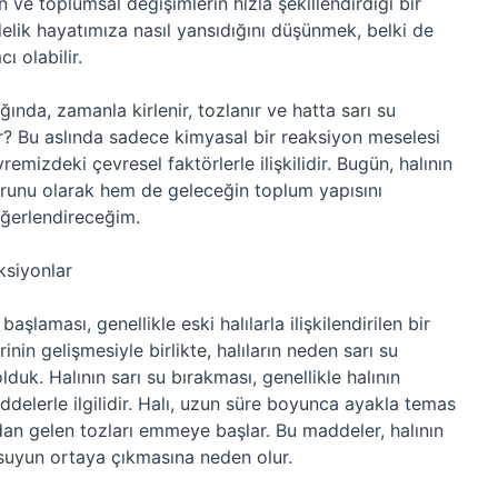
 ve toplumsal değişimlerin hızla şekillendirdiği bir
ik hayatımıza nasıl yansıdığını düşünmek, belki de
 olabilir.
ğında, zamanla kirlenir, tozlanır ve hatta sarı su
ir? Bu aslında sadece kimyasal bir reaksiyon meselesi
mizdeki çevresel faktörlerle ilişkilidir. Bugün, halının
orunu olarak hem de geleceğin toplum yapısını
eğerlendireceğim.
ksiyonlar
şlaması, genellikle eski halılarla ilişkilendirilen bir
nin gelişmesiyle birlikte, halıların neden sarı su
lduk. Halının sarı su bırakması, genellikle halının
ddelerle ilgilidir. Halı, uzun süre boyunca ayakla temas
rıdan gelen tozları emmeye başlar. Bu maddeler, halının
 suyun ortaya çıkmasına neden olur.