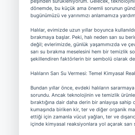
peşinden sürükleniyorum. Gelecek, teknolojinin
dönemde, bu küçük ama önemli sorunun gündel
bugünümüzü ve yarınımızı anlamamıza yardımcı
Halılar, evimizde uzun yıllar boyunca kullanıldı
bırakmaya başlar. Peki, halı neden sarı su ber
değil; evlerimizde, günlük yaşamımızda ve çevre
sarı su bırakma meselesini hem bir temizlik s
şekillendiren faktörlerin bir sembolü olarak d
Halıların Sarı Su Vermesi: Temel Kimyasal Rea
Bundan yıllar önce, evdeki halıların sararmaya ba
sorundu. Ancak teknolojinin ve temizlik ürünleri
bıraktığına dair daha derin bir anlayışa sahip o
kumaşında biriken kir, ter ve diğer organik ma
ettiği için zamanla vücut yağları, ter ve dışa
içinde kimyasal reaksiyonlara yol açarak sarı