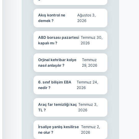
Akış kontrol ne
Ağustos 3,
demek ?
2026
ABD borsası pazartesi
Temmuz 30,
kapalı mı ?
2026
Orjinal kehribar kolye
Temmuz
nasıl anlaşılır ?
29, 2026
6. sınıf bilişim EBA
Temmuz 24,
nedir ?
2026
Araç far temizliği kaç
Temmuz 3,
TL ?
2026
İrsaliye yanlış kesilirse
Temmuz 2,
ne olur ?
2026