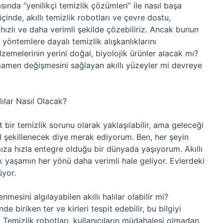
ında “yenilikçi temizlik çözümleri” ile nasıl başa
 içinde, akıllı temizlik robotları ve çevre dostu,
 hızlı ve daha verimli şekilde çözebiliriz. Ancak bunun
 yöntemlere dayalı temizlik alışkanlıklarını
zemelerinin yerini doğal, biyolojik ürünler alacak mı?
mamen değişmesini sağlayan akıllı yüzeyler mi devreye
ılar Nasıl Olacak?
t bir temizlik sorunu olarak yaklaşılabilir, ama geleceği
l şekillenecek diye merak ediyorum. Ben, her şeyin
atımıza hızla entegre olduğu bir dünyada yaşıyorum. Akıllı
ük yaşamın her yönü daha verimli hale geliyor. Evlerdeki
üyor.
nmesini algılayabilen akıllı halılar olabilir mi?
de biriken ter ve kirleri tespit edebilir, bu bilgiyi
. Temizlik robotları, kullanıcıların müdahalesi olmadan