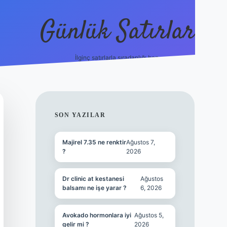
Günlük Satırlar
İlginç satırlarla sıradanlığı boz.
betci giriş
SIDEBAR
SON YAZILAR
Majirel 7.35 ne renktir
Ağustos 7,
?
2026
Dr clinic at kestanesi
Ağustos
balsamı ne işe yarar ?
6, 2026
Avokado hormonlara iyi
Ağustos 5,
gelir mi ?
2026