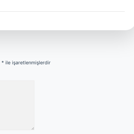
r
*
ile işaretlenmişlerdir