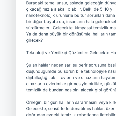
Buradaki temel unsur, aslında geleceğin dünyas
çıkacağımızla alakalı olabilir. Belki de 5-10 yıl
nanoteknolojik ürünlerle bu tür sorunları daha
bir diğer boyutu da, insanların hala geleneksel
sürdürmeleri. Gelecekte, kimyasal temizlik mal
Ya da daha büyük bir dönüşümle, halıların ta
girecek?
Teknoloji ve Yenilikçi Çözümler: Gelecekte Hal
Şu an halılar neden sarı su berir sorusuna basi
düşündüğümde bu sorun bile teknolojiyle nası
dijitalleştiği, akıllı evlerin ve cihazların hay
cihazların evlerimize girmesiyle birlikte, günl
temizlik de bundan nasibini alacak gibi görün
Örneğin, bir gün halıların sararmasını veya kirle
Gelecekte, sensörlerle donatılmış halılar, üzerin
doğrudan evdeki temizlik robotlarına iletebilir