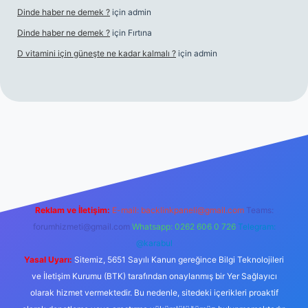
Dinde haber ne demek ?
için
admin
Dinde haber ne demek ?
için
Fırtına
D vitamini için güneşte ne kadar kalmalı ?
için
admin
tci giriş
Reklam ve İletişim:
E-mail:
backlinkpaneli@gmail.com
Teams:
forumhizmeti@gmail.com
Whatsapp: 0262 606 0 726
Telegram:
@karabul
Yasal Uyarı:
Sitemiz, 5651 Sayılı Kanun gereğince Bilgi Teknolojileri
ve İletişim Kurumu (BTK) tarafından onaylanmış bir Yer Sağlayıcı
olarak hizmet vermektedir. Bu nedenle, sitedeki içerikleri proaktif