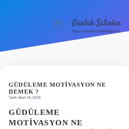
Günlük Satırlar
menüyü
aç
İlginç satırlarla sıradanlığı boz.
Anasayfa
Gizlilik Politikası
Yasal Uyarı
Hakkımızda
GÜDÜLEME MOTIVASYON NE
DEMEK ?
Tarih: Mart 19, 2026
GÜDÜLEME
MOTIVASYON NE