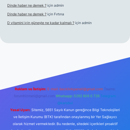
Dinde haber ne demek ?
için
admin
Dinde haber ne demek ?
için
Fırtına
D vitamini için güneşte ne kadar kalmalı ?
için
admin
iriş
Reklam ve İletişim:
E-mail:
backlinkpaneli@gmail.com
Teams:
forumhizmeti@gmail.com
Whatsapp: 0262 606 0 726
Telegram:
@karabul
Yasal Uyarı:
Sitemiz, 5651 Sayılı Kanun gereğince Bilgi Teknolojileri
ve İletişim Kurumu (BTK) tarafından onaylanmış bir Yer Sağlayıcı
olarak hizmet vermektedir. Bu nedenle, sitedeki içerikleri proaktif