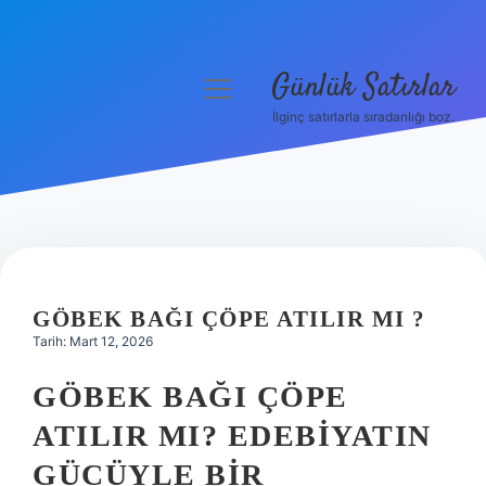
Günlük Satırlar
menüyü
aç
İlginç satırlarla sıradanlığı boz.
Anasayfa
Gizlilik Politikası
Yasal Uyarı
Hakkımızda
GÖBEK BAĞI ÇÖPE ATILIR MI ?
Tarih: Mart 12, 2026
GÖBEK BAĞI ÇÖPE
ATILIR MI? EDEBIYATIN
GÜCÜYLE BIR