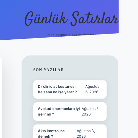
Günlük Satırlar
İlginç satırlarla sıradanlığı boz.
betci giriş
SIDEBAR
SON YAZILAR
Dr clinic at kestanesi
Ağustos
balsamı ne işe yarar ?
6, 2026
Avokado hormonlara iyi
Ağustos 5,
gelir mi ?
2026
Akış kontrol ne
Ağustos 3,
demek ?
2026