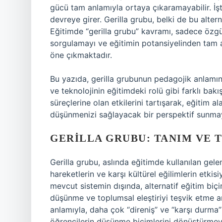
gücü tam anlamıyla ortaya çıkaramayabilir. İş
devreye girer. Gerilla grubu, belki de bu altern
Eğitimde “gerilla grubu” kavramı, sadece özg
sorgulamayı ve eğitimin potansiyelinden tam 
öne çıkmaktadır.
Bu yazıda, gerilla grubunun pedagojik anlamın
ve teknolojinin eğitimdeki rolü gibi farklı ba
süreçlerine olan etkilerini tartışarak, eğitim 
düşünmenizi sağlayacak bir perspektif sunma
GERILLA GRUBU: TANIM VE 
Gerilla grubu, aslında eğitimde kullanılan gel
hareketlerin ve karşı kültürel eğilimlerin etkis
mevcut sistemin dışında, alternatif eğitim bi
düşünme ve toplumsal eleştiriyi teşvik etme a
anlamıyla, daha çok “direniş” ve “karşı durma” 
öğrencilerin düşünme biçimlerini dönüştürmeyi 