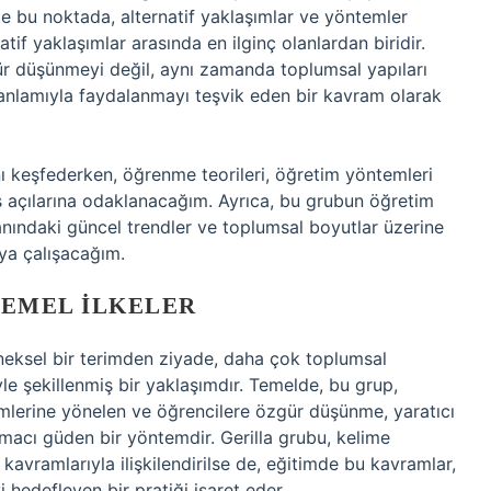
te bu noktada, alternatif yaklaşımlar ve yöntemler
atif yaklaşımlar arasında en ilginç olanlardan biridir.
ür düşünmeyi değil, aynı zamanda toplumsal yapıları
anlamıyla faydalanmayı teşvik eden bir kavram olarak
ı keşfederken, öğrenme teorileri, öğretim yöntemleri
kış açılarına odaklanacağım. Ayrıca, bu grubun öğretim
alanındaki güncel trendler ve toplumsal boyutlar üzerine
ya çalışacağım.
TEMEL İLKELER
eneksel bir terimden ziyade, daha çok toplumsal
iyle şekillenmiş bir yaklaşımdır. Temelde, bu grup,
çimlerine yönelen ve öğrencilere özgür düşünme, yaratıcı
macı güden bir yöntemdir. Gerilla grubu, kelime
kavramlarıyla ilişkilendirilse de, eğitimde bu kavramlar,
hedefleyen bir pratiği işaret eder.