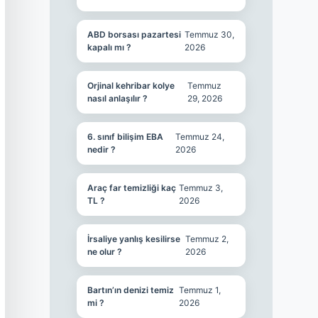
ABD borsası pazartesi
Temmuz 30,
kapalı mı ?
2026
Orjinal kehribar kolye
Temmuz
nasıl anlaşılır ?
29, 2026
6. sınıf bilişim EBA
Temmuz 24,
nedir ?
2026
Araç far temizliği kaç
Temmuz 3,
TL ?
2026
İrsaliye yanlış kesilirse
Temmuz 2,
ne olur ?
2026
Bartın’ın denizi temiz
Temmuz 1,
mi ?
2026