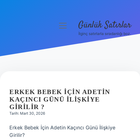
Günlük Satırlar
menüyü
aç
İlginç satırlarla sıradanlığı boz.
Anasayfa
Gizlilik Politikası
Yasal Uyarı
Hakkımızda
ERKEK BEBEK IÇIN ADETIN
KAÇINCI GÜNÜ ILIŞKIYE
GIRILIR ?
Tarih: Mart 30, 2026
Erkek Bebek İçin Adetin Kaçıncı Günü İlişkiye
Girilir?