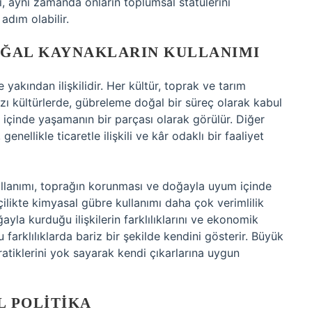
mı, aynı zamanda onların toplumsal statülerini
 adım olabilir.
OĞAL KAYNAKLARIN KULLANIMI
yakından ilişkilidir. Her kültür, toprak ve tarım
 Bazı kültürlerde, gübreleme doğal bir süreç olarak kabul
m içinde yaşamanın bir parçası olarak görülür. Diğer
nellikle ticaretle ilişkili ve kâr odaklı bir faaliyet
kullanımı, toprağın korunması ve doğayla uyum içinde
çilikte kimyasal gübre kullanımı daha çok verimlilik
yla kurduğu ilişkilerin farklılıklarını ve ekonomik
u farklılıklarda bariz bir şekilde kendini gösterir. Büyük
 pratiklerini yok sayarak kendi çıkarlarına uygun
L POLITIKA