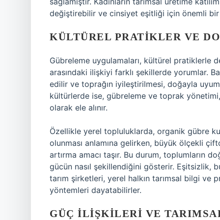
sağlamıştır. Kadınların tarımsal üretime katılı
değiştirebilir ve cinsiyet eşitliği için önemli bir
KÜLTÜREL PRATIKLER VE D
Gübreleme uygulamaları, kültürel pratiklerle de 
arasındaki ilişkiyi farklı şekillerde yorumlar.
edilir ve toprağın iyileştirilmesi, doğayla uyu
kültürlerde ise, gübreleme ve toprak yönetimi, ge
olarak ele alınır.
Özellikle yerel topluluklarda, organik gübre 
olunması anlamına gelirken, büyük ölçekli çift
artırma amacı taşır. Bu durum, toplumların doğa
gücün nasıl şekillendiğini gösterir.
Eşitsizlik
, b
tarım şirketleri, yerel halkın tarımsal bilgi ve
yöntemleri dayatabilirler.
GÜÇ İLIŞKILERI VE TARIMSA