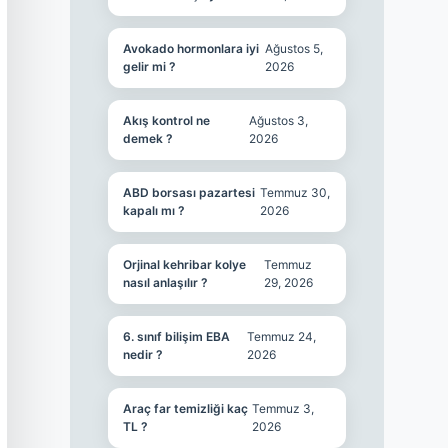
Avokado hormonlara iyi
Ağustos 5,
gelir mi ?
2026
Akış kontrol ne
Ağustos 3,
demek ?
2026
ABD borsası pazartesi
Temmuz 30,
kapalı mı ?
2026
Orjinal kehribar kolye
Temmuz
nasıl anlaşılır ?
29, 2026
6. sınıf bilişim EBA
Temmuz 24,
nedir ?
2026
Araç far temizliği kaç
Temmuz 3,
TL ?
2026