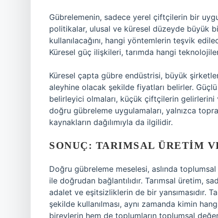
Gübrelemenin, sadece yerel çiftçilerin bir uyg
politikalar, ulusal ve küresel düzeyde büyük bir
kullanılacağını, hangi yöntemlerin teşvik edile
Küresel güç ilişkileri, tarımda hangi teknolojile
Küresel çapta gübre endüstrisi, büyük şirketleri
aleyhine olacak şekilde fiyatları belirler. Güçl
belirleyici olmaları, küçük çiftçilerin gelirleri
doğru gübreleme uygulamaları, yalnızca toprağ
kaynakların dağılımıyla da ilgilidir.
SONUÇ: TARIMSAL ÜRETIM V
Doğru gübreleme meselesi, aslında toplumsal yapı
ile doğrudan bağlantılıdır. Tarımsal üretim, s
adalet ve eşitsizliklerin de bir yansımasıdır. 
şekilde kullanılması, aynı zamanda kimin hangi 
bireylerin hem de toplumların toplumsal değerler