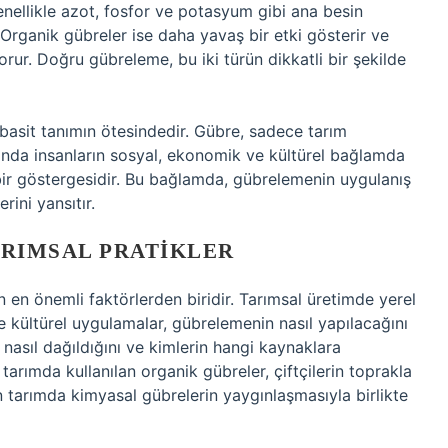
enellikle azot, fosfor ve potasyum gibi ana besin
. Organik gübreler ise daha yavaş bir etki gösterir ve
 korur. Doğru gübreleme, bu iki türün dikkatli bir şekilde
basit tanımın ötesindedir. Gübre, sadece tarım
manda insanların sosyal, ekonomik ve kültürel bağlamda
n bir göstergesidir. Bu bağlamda, gübrelemenin uygulanış
rini yansıtır.
RIMSAL PRATIKLER
n en önemli faktörlerden biridir. Tarımsal üretimde yerel
ve kültürel uygulamalar, gübrelemenin nasıl yapılacağını
 nasıl dağıldığını ve kimlerin hangi kaynaklara
 tarımda kullanılan organik gübreler, çiftçilerin toprakla
rn tarımda kimyasal gübrelerin yaygınlaşmasıyla birlikte