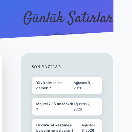
Günlük Satırlar
İlginç satırlarla sıradanlığı boz.
betci giriş
SIDEBAR
SON YAZILAR
Yav kelimesi ne
Ağustos 9,
demek ?
2026
Majirel 7.35 ne renktir
Ağustos 7,
?
2026
Dr clinic at kestanesi
Ağustos
balsamı ne işe yarar ?
6, 2026