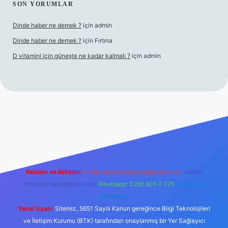
SON YORUMLAR
Dinde haber ne demek ?
için
admin
Dinde haber ne demek ?
için
Fırtına
D vitamini için güneşte ne kadar kalmalı ?
için
admin
iriş
Reklam ve İletişim:
E-mail:
backlinkpaneli@gmail.com
Teams:
forumhizmeti@gmail.com
Whatsapp: 0262 606 0 726
Telegram:
@karabul
Yasal Uyarı:
Sitemiz, 5651 Sayılı Kanun gereğince Bilgi Teknolojileri
ve İletişim Kurumu (BTK) tarafından onaylanmış bir Yer Sağlayıcı