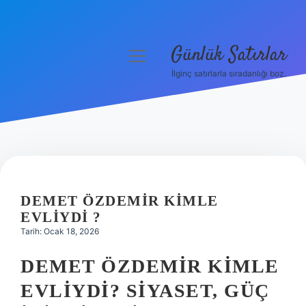
Günlük Satırlar
menüyü
aç
İlginç satırlarla sıradanlığı boz.
Anasayfa
Gizlilik Politikası
Yasal Uyarı
Hakkımızda
DEMET ÖZDEMIR KIMLE
EVLIYDI ?
Tarih: Ocak 18, 2026
DEMET ÖZDEMIR KIMLE
EVLIYDI? SIYASET, GÜÇ