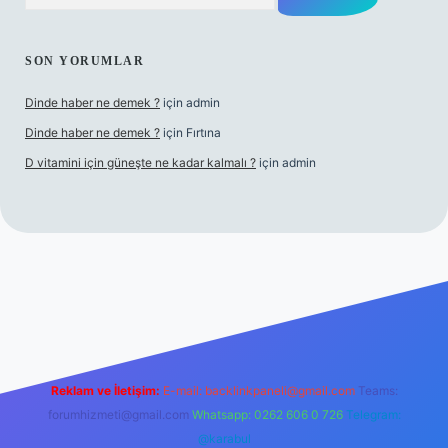
SON YORUMLAR
Dinde haber ne demek ?
için
admin
Dinde haber ne demek ?
için
Fırtına
D vitamini için güneşte ne kadar kalmalı ?
için
admin
etci giriş
Reklam ve İletişim:
E-mail:
backlinkpaneli@gmail.com
Teams:
forumhizmeti@gmail.com
Whatsapp: 0262 606 0 726
Telegram:
@karabul