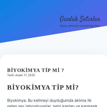
Günlük Satırlar
menüyü
aç
İlginç satırlarla sıradanlığı boz.
Anasayfa
Gizlilik Politikası
Yasal Uyarı
Hakkımızda
BIYOKIMYA TIP MI ?
Tarih: Aralık 17, 2025
BIYOKIMYA TIP MI?
Biyokimya. Bu kelimeyi duyduğumda aklıma ilk
gelen şey laboratuvarlar, petri kapları ve karmaşık