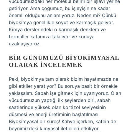
vücudumuzdaki her molekül belirli bir işlevi yerine
getiriyor. Ama çoğumuz, bu işleyişin ne kadar
önemli olduğunu anlamıyoruz. Neden mi? Çünkü
biyokimya genellikle soyut ve karmaşık geliyor.
Kimya derslerindeki o karmaşık denklem ve
formüller kafamıza takılıyor ve konuya
uzaklaşıyoruz.
BIR GÜNÜMÜZÜ BIYOKIMYASAL
OLARAK İNCELEMEK
Peki, biyokimya tam olarak bizim hayatımızda ne
gibi etkiler yaratıyor? Bu soruya basit bir örnekle
yaklaşalım. Sabah işe gitmek için uyanıyoruz. O an
vücudumuzun yaptığı ilk şeylerden biri, sabah
saatlerinde yüksek olan kortizol seviyesinin
düşmesi ve enerji üretiminin başlatılması.
Biyokimyasal bir süreç! Kahve içerken, kafein de
beynimizdeki kimyasal ileticileri etkiliyor,