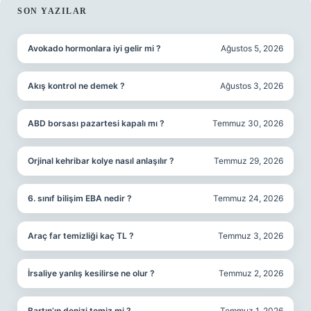
SIDEBAR
SON YAZILAR
Avokado hormonlara iyi gelir mi ?
Ağustos 5, 2026
Akış kontrol ne demek ?
Ağustos 3, 2026
ABD borsası pazartesi kapalı mı ?
Temmuz 30, 2026
Orjinal kehribar kolye nasıl anlaşılır ?
Temmuz 29, 2026
6. sınıf bilişim EBA nedir ?
Temmuz 24, 2026
Araç far temizliği kaç TL ?
Temmuz 3, 2026
İrsaliye yanlış kesilirse ne olur ?
Temmuz 2, 2026
Bartın’ın denizi temiz mi ?
Temmuz 1, 2026