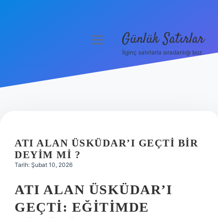
Günlük Satırlar
menüyü
aç
İlginç satırlarla sıradanlığı boz.
Anasayfa
Gizlilik Politikası
Yasal Uyarı
Hakkımızda
ATI ALAN ÜSKÜDAR’I GEÇTI BIR
DEYIM MI ?
Tarih: Şubat 10, 2026
ATI ALAN ÜSKÜDAR’I
GEÇTI: EĞITIMDE