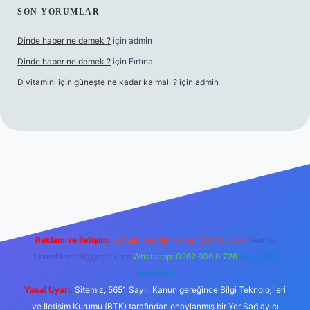
SON YORUMLAR
Dinde haber ne demek ?
için
admin
Dinde haber ne demek ?
için
Fırtına
D vitamini için güneşte ne kadar kalmalı ?
için
admin
iriş
Reklam ve İletişim:
E-mail:
backlinkpaneli@gmail.com
Teams:
forumhizmeti@gmail.com
Whatsapp: 0262 606 0 726
Telegram:
@karabul
Yasal Uyarı:
Sitemiz, 5651 Sayılı Kanun gereğince Bilgi Teknolojileri
ve İletişim Kurumu (BTK) tarafından onaylanmış bir Yer Sağlayıcı