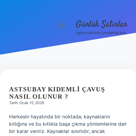
Günlük Satırlar
menüyü
aç
İlginç satırlarla sıradanlığı boz.
Anasayfa
Gizlilik Politikası
Yasal Uyarı
Hakkımızda
ASTSUBAY KIDEMLI ÇAVUŞ
NASIL OLUNUR ?
Tarih: Ocak 15, 2026
Herkesin hayatında bir noktada, kaynakların
kıtlığına ve bu kıtlıkla başa çıkma yöntemlerine dair
bir karar veririz. Kaynaklar sınırlıdır, ancak