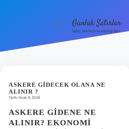
Günlük Satırlar
menüyü
aç
İlginç satırlarla sıradanlığı boz.
Anasayfa
Gizlilik Politikası
Yasal Uyarı
Hakkımızda
ASKERE GIDECEK OLANA NE
ALINIR ?
Tarih: Ocak 9, 2026
ASKERE GIDENE NE
ALINIR? EKONOMI