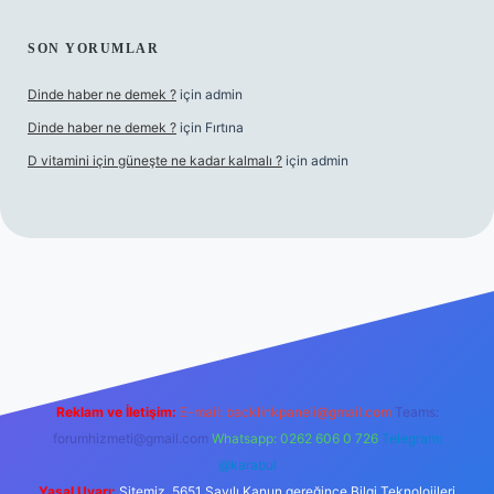
SON YORUMLAR
Dinde haber ne demek ?
için
admin
Dinde haber ne demek ?
için
Fırtına
D vitamini için güneşte ne kadar kalmalı ?
için
admin
ş
Reklam ve İletişim:
E-mail:
backlinkpaneli@gmail.com
Teams:
forumhizmeti@gmail.com
Whatsapp: 0262 606 0 726
Telegram:
@karabul
Yasal Uyarı:
Sitemiz, 5651 Sayılı Kanun gereğince Bilgi Teknolojileri