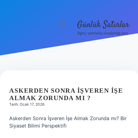
Günlük Satırlar
menüyü
aç
İlginç satırlarla sıradanlığı boz.
Anasayfa
Gizlilik Politikası
Yasal Uyarı
Hakkımızda
ASKERDEN SONRA IŞVEREN IŞE
ALMAK ZORUNDA MI ?
Tarih: Ocak 17, 2026
Askerden Sonra İşveren İşe Almak Zorunda mı? Bir
Siyaset Bilimi Perspektifi