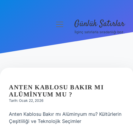
Günlük Satırlar
menüyü
aç
İlginç satırlarla sıradanlığı boz.
Anasayfa
Gizlilik Politikası
Yasal Uyarı
Hakkımızda
ANTEN KABLOSU BAKIR MI
ALÜMINYUM MU ?
Tarih: Ocak 22, 2026
Anten Kablosu Bakır mı Alüminyum mu? Kültürlerin
Çeşitliliği ve Teknolojik Seçimler