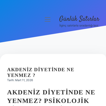
Günlük Satırlar
menüyü
aç
İlginç satırlarla sıradanlığı boz.
Anasayfa
Gizlilik Politikası
Yasal Uyarı
Hakkımızda
AKDENIZ DIYETINDE NE
YENMEZ ?
Tarih: Mart 11, 2026
AKDENIZ DIYETINDE NE
YENMEZ? PSIKOLOJIK