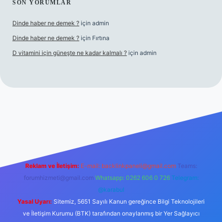
SON YORUMLAR
Dinde haber ne demek ?
için
admin
Dinde haber ne demek ?
için
Fırtına
D vitamini için güneşte ne kadar kalmalı ?
için
admin
ş
Reklam ve İletişim:
E-mail:
backlinkpaneli@gmail.com
Teams:
forumhizmeti@gmail.com
Whatsapp: 0262 606 0 726
Telegram:
@karabul
Yasal Uyarı:
Sitemiz, 5651 Sayılı Kanun gereğince Bilgi Teknolojileri
ve İletişim Kurumu (BTK) tarafından onaylanmış bir Yer Sağlayıcı