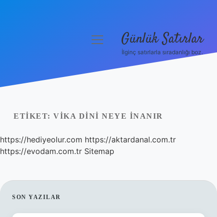
Günlük Satırlar
menüyü
aç
İlginç satırlarla sıradanlığı boz.
Anasayfa
Gizlilik Politikası
Yasal Uyarı
ETIKET:
VIKA DINI NEYE INANIR
Hakkımızda
https://hediyeolur.com
https://aktardanal.com.tr
https://evodam.com.tr
Sitemap
SIDEBAR
SON YAZILAR