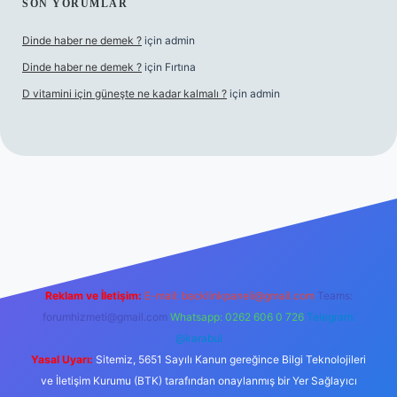
SON YORUMLAR
Dinde haber ne demek ?
için
admin
Dinde haber ne demek ?
için
Fırtına
D vitamini için güneşte ne kadar kalmalı ?
için
admin
 giriş
Reklam ve İletişim:
E-mail:
backlinkpaneli@gmail.com
Teams:
forumhizmeti@gmail.com
Whatsapp: 0262 606 0 726
Telegram:
@karabul
Yasal Uyarı:
Sitemiz, 5651 Sayılı Kanun gereğince Bilgi Teknolojileri
ve İletişim Kurumu (BTK) tarafından onaylanmış bir Yer Sağlayıcı