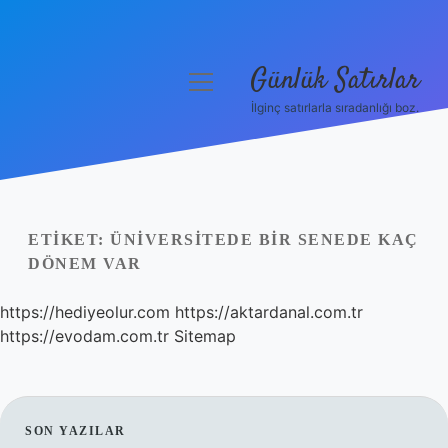
Günlük Satırlar
menüyü
aç
İlginç satırlarla sıradanlığı boz.
Anasayfa
Gizlilik Politikası
Yasal Uyarı
ETIKET:
ÜNIVERSITEDE BIR SENEDE KAÇ
DÖNEM VAR
Hakkımızda
https://hediyeolur.com
https://aktardanal.com.tr
https://evodam.com.tr
Sitemap
SIDEBAR
SON YAZILAR