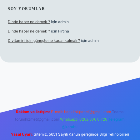
SON YORUMLAR
Dinde haber ne demek ?
için
admin
Dinde haber ne demek ?
için
Fırtına
D vitamini için güneşte ne kadar kalmalı ?
için
admin
giriş
Reklam ve İletişim:
E-mail:
backlinkpaneli@gmail.com
Teams:
forumhizmeti@gmail.com
Whatsapp: 0262 606 0 726
Telegram:
@karabul
Yasal Uyarı:
Sitemiz, 5651 Sayılı Kanun gereğince Bilgi Teknolojileri