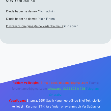
SON YORUMLAR
Dinde haber ne demek ?
için
admin
Dinde haber ne demek ?
için
Fırtına
D vitamini için güneşte ne kadar kalmalı ?
için
admin
giriş
Reklam ve İletişim:
E-mail:
backlinkpaneli@gmail.com
Teams:
forumhizmeti@gmail.com
Whatsapp: 0262 606 0 726
Telegram:
@karabul
Yasal Uyarı:
Sitemiz, 5651 Sayılı Kanun gereğince Bilgi Teknolojileri
ve İletişim Kurumu (BTK) tarafından onaylanmış bir Yer Sağlayıcı