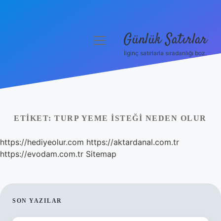
Günlük Satırlar
menüyü
aç
İlginç satırlarla sıradanlığı boz.
Anasayfa
Gizlilik Politikası
Yasal Uyarı
ETIKET:
TURP YEME ISTEĞI NEDEN OLUR
Hakkımızda
https://hediyeolur.com
https://aktardanal.com.tr
https://evodam.com.tr
Sitemap
SIDEBAR
SON YAZILAR