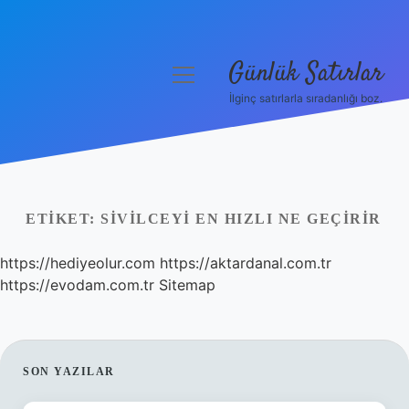
Günlük Satırlar
menüyü
aç
İlginç satırlarla sıradanlığı boz.
Anasayfa
Gizlilik Politikası
Yasal Uyarı
ETIKET:
SIVILCEYI EN HIZLI NE GEÇIRIR
Hakkımızda
https://hediyeolur.com
https://aktardanal.com.tr
https://evodam.com.tr
Sitemap
SIDEBAR
SON YAZILAR