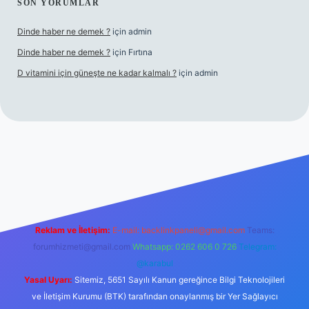
SON YORUMLAR
Dinde haber ne demek ?
için
admin
Dinde haber ne demek ?
için
Fırtına
D vitamini için güneşte ne kadar kalmalı ?
için
admin
giriş
Reklam ve İletişim:
E-mail:
backlinkpaneli@gmail.com
Teams:
forumhizmeti@gmail.com
Whatsapp: 0262 606 0 726
Telegram:
@karabul
Yasal Uyarı:
Sitemiz, 5651 Sayılı Kanun gereğince Bilgi Teknolojileri
ve İletişim Kurumu (BTK) tarafından onaylanmış bir Yer Sağlayıcı