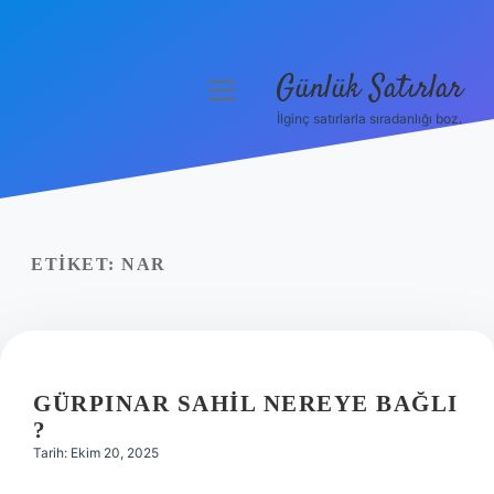
Günlük Satırlar
menüyü
aç
İlginç satırlarla sıradanlığı boz.
Anasayfa
Gizlilik Politikası
Yasal Uyarı
ETIKET:
NAR
Hakkımızda
GÜRPINAR SAHIL NEREYE BAĞLI
?
Tarih: Ekim 20, 2025