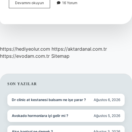
Gürpınar
Devamını okuyun
16 Yorum
sahil
nereye
bağlı
?
https://hediyeolur.com
https://aktardanal.com.tr
https://evodam.com.tr
Sitemap
SIDEBAR
SON YAZILAR
Dr clinic at kestanesi balsamı ne işe yarar ?
Ağustos 6, 2026
Avokado hormonlara iyi gelir mi ?
Ağustos 5, 2026
Akış kontrol ne demek ?
Ağustos 3, 2026