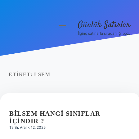
Günlük Satırlar
menüyü
aç
İlginç satırlarla sıradanlığı boz.
Anasayfa
Gizlilik Politikası
Yasal Uyarı
ETIKET:
LSEM
Hakkımızda
BILSEM HANGI SINIFLAR
IÇINDIR ?
Tarih: Aralık 12, 2025