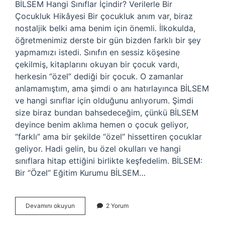
BİLSEM Hangi Sınıflar İçindir? Verilerle Bir
Çocukluk Hikâyesi Bir çocukluk anım var, biraz
nostaljik belki ama benim için önemli. İlkokulda,
öğretmenimiz derste bir gün bizden farklı bir şey
yapmamızı istedi. Sınıfın en sessiz köşesine
çekilmiş, kitaplarını okuyan bir çocuk vardı,
herkesin “özel” dediği bir çocuk. O zamanlar
anlamamıştım, ama şimdi o anı hatırlayınca BİLSEM
ve hangi sınıflar için olduğunu anlıyorum. Şimdi
size biraz bundan bahsedeceğim, çünkü BİLSEM
deyince benim aklıma hemen o çocuk geliyor,
“farklı” ama bir şekilde “özel” hissettiren çocuklar
geliyor. Hadi gelin, bu özel okulları ve hangi
sınıflara hitap ettiğini birlikte keşfedelim. BİLSEM:
Bir “Özel” Eğitim Kurumu BİLSEM…
Bilsem
Devamını okuyun
2 Yorum
hangi
sınıflar