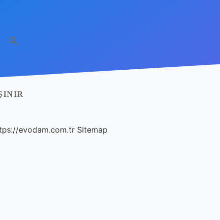
ŞINIR
tps://evodam.com.tr
Sitemap