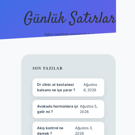
Günlük Satırlar
İlginç satırlarla sıradanlığı boz.
betci giriş
SIDEBAR
SON YAZILAR
Dr clinic at kestanesi
Ağustos
balsamı ne işe yarar ?
6, 2026
Avokado hormonlara iyi
Ağustos 5,
gelir mi ?
2026
Akış kontrol ne
Ağustos 3,
demek ?
2026