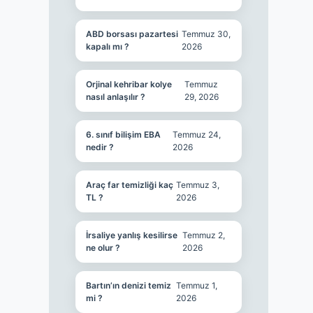
ABD borsası pazartesi
Temmuz 30,
kapalı mı ?
2026
Orjinal kehribar kolye
Temmuz
nasıl anlaşılır ?
29, 2026
6. sınıf bilişim EBA
Temmuz 24,
nedir ?
2026
Araç far temizliği kaç
Temmuz 3,
TL ?
2026
İrsaliye yanlış kesilirse
Temmuz 2,
ne olur ?
2026
Bartın’ın denizi temiz
Temmuz 1,
mi ?
2026