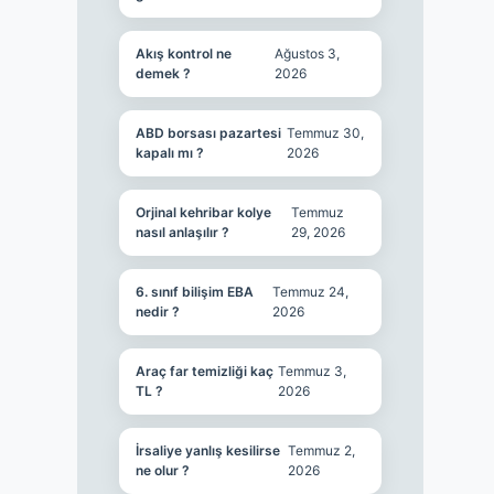
Akış kontrol ne
Ağustos 3,
demek ?
2026
ABD borsası pazartesi
Temmuz 30,
kapalı mı ?
2026
Orjinal kehribar kolye
Temmuz
nasıl anlaşılır ?
29, 2026
6. sınıf bilişim EBA
Temmuz 24,
nedir ?
2026
Araç far temizliği kaç
Temmuz 3,
TL ?
2026
İrsaliye yanlış kesilirse
Temmuz 2,
ne olur ?
2026