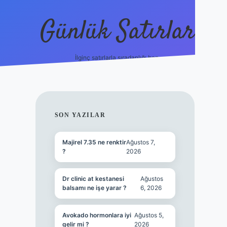
Günlük Satırlar
İlginç satırlarla sıradanlığı boz.
betci giriş
SIDEBAR
SON YAZILAR
Majirel 7.35 ne renktir
Ağustos 7,
?
2026
Dr clinic at kestanesi
Ağustos
balsamı ne işe yarar ?
6, 2026
Avokado hormonlara iyi
Ağustos 5,
gelir mi ?
2026