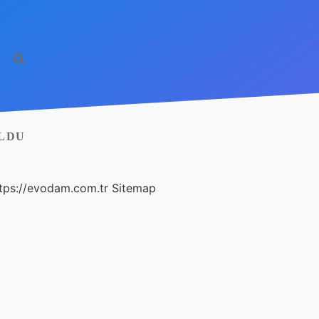
OLDU
tps://evodam.com.tr
Sitemap