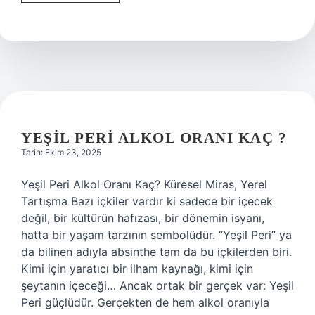
ilçesi
hangi
ile
bağlıdır
?
YEŞIL PERI ALKOL ORANI KAÇ ?
Tarih: Ekim 23, 2025
Yeşil Peri Alkol Oranı Kaç? Küresel Miras, Yerel
Tartışma Bazı içkiler vardır ki sadece bir içecek
değil, bir kültürün hafızası, bir dönemin isyanı,
hatta bir yaşam tarzının sembolüdür. “Yeşil Peri” ya
da bilinen adıyla absinthe tam da bu içkilerden biri.
Kimi için yaratıcı bir ilham kaynağı, kimi için
şeytanın içeceği… Ancak ortak bir gerçek var: Yeşil
Peri güçlüdür. Gerçekten de hem alkol oranıyla