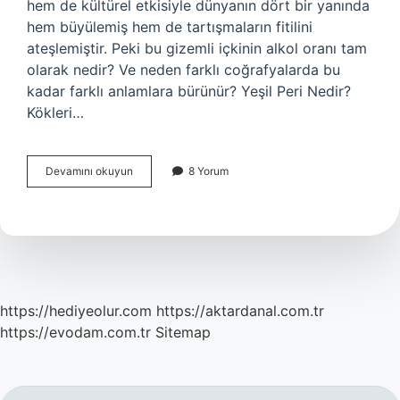
hem de kültürel etkisiyle dünyanın dört bir yanında
hem büyülemiş hem de tartışmaların fitilini
ateşlemiştir. Peki bu gizemli içkinin alkol oranı tam
olarak nedir? Ve neden farklı coğrafyalarda bu
kadar farklı anlamlara bürünür? Yeşil Peri Nedir?
Kökleri…
Yeşil
Devamını okuyun
8 Yorum
Peri
alkol
oranı
kaç
?
https://hediyeolur.com
https://aktardanal.com.tr
https://evodam.com.tr
Sitemap