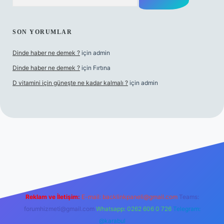
SON YORUMLAR
Dinde haber ne demek ?
için
admin
Dinde haber ne demek ?
için
Fırtına
D vitamini için güneşte ne kadar kalmalı ?
için
admin
ş
Reklam ve İletişim:
E-mail:
backlinkpaneli@gmail.com
Teams:
forumhizmeti@gmail.com
Whatsapp: 0262 606 0 726
Telegram:
@karabul