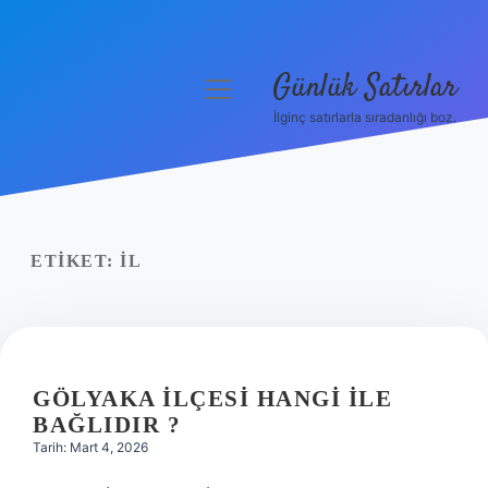
Günlük Satırlar
menüyü
aç
İlginç satırlarla sıradanlığı boz.
Anasayfa
Gizlilik Politikası
Yasal Uyarı
ETIKET:
IL
Hakkımızda
GÖLYAKA ILÇESI HANGI ILE
BAĞLIDIR ?
Tarih: Mart 4, 2026