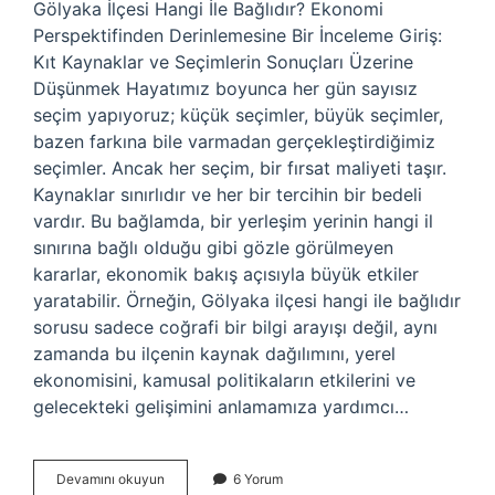
Gölyaka İlçesi Hangi İle Bağlıdır? Ekonomi
Perspektifinden Derinlemesine Bir İnceleme Giriş:
Kıt Kaynaklar ve Seçimlerin Sonuçları Üzerine
Düşünmek Hayatımız boyunca her gün sayısız
seçim yapıyoruz; küçük seçimler, büyük seçimler,
bazen farkına bile varmadan gerçekleştirdiğimiz
seçimler. Ancak her seçim, bir fırsat maliyeti taşır.
Kaynaklar sınırlıdır ve her bir tercihin bir bedeli
vardır. Bu bağlamda, bir yerleşim yerinin hangi il
sınırına bağlı olduğu gibi gözle görülmeyen
kararlar, ekonomik bakış açısıyla büyük etkiler
yaratabilir. Örneğin, Gölyaka ilçesi hangi ile bağlıdır
sorusu sadece coğrafi bir bilgi arayışı değil, aynı
zamanda bu ilçenin kaynak dağılımını, yerel
ekonomisini, kamusal politikaların etkilerini ve
gelecekteki gelişimini anlamamıza yardımcı…
Gölyaka
Devamını okuyun
6 Yorum