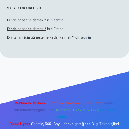
SON YORUMLAR
Dinde haber ne demek ?
için
admin
Dinde haber ne demek ?
için
Fırtına
D vitamini için güneşte ne kadar kalmalı ?
için
admin
giriş
Reklam ve İletişim:
E-mail:
backlinkpaneli@gmail.com
Teams:
forumhizmeti@gmail.com
Whatsapp: 0262 606 0 726
Telegram:
@karabul
Yasal Uyarı:
Sitemiz, 5651 Sayılı Kanun gereğince Bilgi Teknolojileri