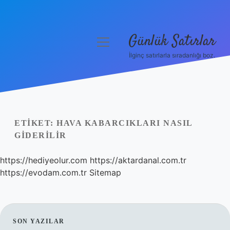
Günlük Satırlar
menüyü
aç
İlginç satırlarla sıradanlığı boz.
Anasayfa
Gizlilik Politikası
Yasal Uyarı
ETIKET:
HAVA KABARCIKLARI NASIL
GIDERILIR
Hakkımızda
https://hediyeolur.com
https://aktardanal.com.tr
https://evodam.com.tr
Sitemap
SIDEBAR
SON YAZILAR