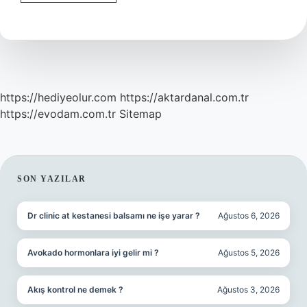
karşı
hassasiyet
ne
demek
?
https://hediyeolur.com
https://aktardanal.com.tr
https://evodam.com.tr
Sitemap
SIDEBAR
SON YAZILAR
Dr clinic at kestanesi balsamı ne işe yarar ?
Ağustos 6, 2026
Avokado hormonlara iyi gelir mi ?
Ağustos 5, 2026
Akış kontrol ne demek ?
Ağustos 3, 2026