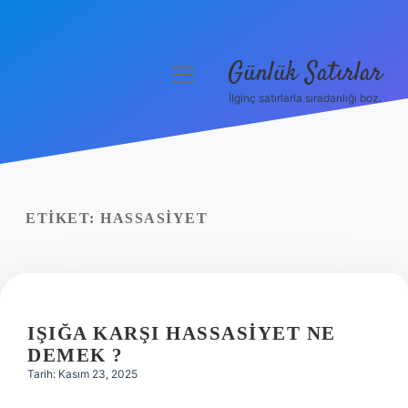
Günlük Satırlar
menüyü
aç
İlginç satırlarla sıradanlığı boz.
Anasayfa
Gizlilik Politikası
Yasal Uyarı
ETIKET:
HASSASIYET
Hakkımızda
IŞIĞA KARŞI HASSASIYET NE
DEMEK ?
Tarih: Kasım 23, 2025